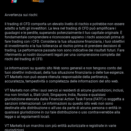
Avvertenza sui rischi:
Il trading di CFD comporta un elevato livello di rischio e potrebbe non essere
adatto a tutti gli investitori. La leva nel trading di CFD può amplificare i
guadagni e le perdite, superando potenzialmente il tuo capitale originale. È
fondamentale comprendere e riconoscere appieno i rischi associati prima di
fare trading con i CFD. Considera la tua situazione finanziaria, i tuoi obiettivi
di investimento e la tua tolleranza al rischio prima di prendere decisioni di
trading. Le performance passate non sono indicative dei risultati futuri. Fare
riferimento ai nostri documenti legali per una comprensione completa dei
rischi del trading di CFD.
Le informazioni su questo sito Web sono generali e non tengono conto dei
tuoi obiettivi individuali, della tua situazione finanziaria o delle tue esigenze.
VT Markets non può essere ritenuta responsabile della pertinenza,
accuratezza, tempestività o completezza delle informazioni del sito web.
VT Markets non offre i suoi servizi ai residenti di alcune giurisdizioni, inclusi,
ma non limitati a, Stati Uniti, Singapore, India, Russia e qualsiasi
giurisdizione elencata dalla Financial Action Task Force (FATF) o soggetta a
sanzioni internazionali. Le informazioni su questo sito web non sono
destinate alla distribuzione o all'uso da parte di alcuna persona o entità in
qualsiasi giurisdizione in cui tale distribuzione o uso contravverrebbe alla
legge o ai regolamenti locali.
VT Markets è un marchio con più entità autorizzate e registrate in varie
giurisdizioni.