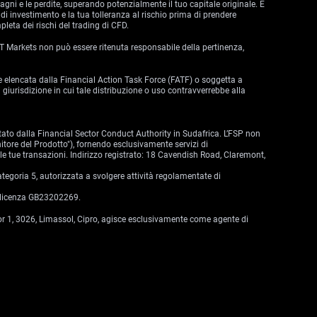
dagni e le perdite, superando potenzialmente il tuo capitale originale. È
di investimento e la tua tolleranza al rischio prima di prendere
leta dei rischi del trading di CFD.
 VT Markets non può essere ritenuta responsabile della pertinenza,
zione elencata dalla Financial Action Task Force (FATF) o soggetta a
 giurisdizione in cui tale distribuzione o uso contravverrebbe alla
tato dalla Financial Sector Conduct Authority in Sudafrica. L’FSP non
nitore del Prodotto"), fornendo esclusivamente servizi di
lle tue transazioni. Indirizzo registrato: 18 Cavendish Road, Claremont,
egoria 5, autorizzata a svolgere attività regolamentate di
i licenza GB23202269.
oor 1, 3026, Limassol, Cipro, agisce esclusivamente come agente di