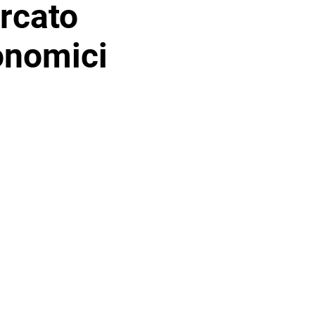
ercato
conomici