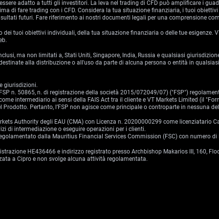
essere adatto a tutti gli investitori. La leva nel trading di CFD può amplificare i gua
 di fare trading con i CFD. Considera la tua situazione finanziaria, i tuoi obiettivi 
sultati futuri. Fare riferimento ai nostri documenti legali per una comprensione comp
i tuoi obiettivi individuali, della tua situazione finanziaria o delle tue esigenze.
eb.
 inclusi, ma non limitati a, Stati Uniti, Singapore, India, Russia e qualsiasi giurisdi
stinate alla distribuzione o all'uso da parte di alcuna persona o entità in qualsiasi
 giurisdizioni.
o (FSP n. 50865, n. di registrazione della società 2015/072049/07) ("FSP") regolamen
ome intermediario ai sensi della FAIS Act tra il cliente e VT Markets Limited (il "For
 del Prodotto. Pertanto, l’FSP non agisce come principale o controparte in nessuna de
 Markets Authority degli EAU (CMA) con Licenza n. 20200000299 come licenziatario Cat
i di intermediazione o eseguire operazioni per i clienti.
 e regolamentato dalla Mauritius Financial Services Commission (FSC) con numero d
gistrazione HE436466 e indirizzo registrato presso Archbishop Makarios III, 160, Fl
ata a Cipro e non svolge alcuna attività regolamentata.