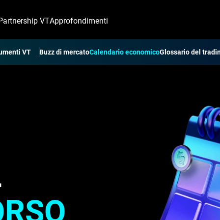
Partnership VT
Approfondimenti
rumenti VT
Buzz di mercato
Calendario economico
Glossario del tradi
L
ORSO