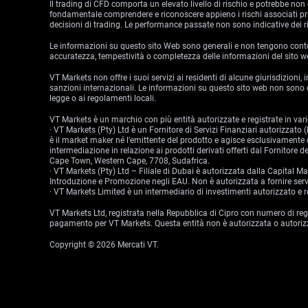
Il trading di CFD comporta un elevato livello di rischio e potrebbe non 
fondamentale comprendere e riconoscere appieno i rischi associati prima
decisioni di trading. Le performance passate non sono indicative dei ri
Le informazioni su questo sito Web sono generali e non tengono conto de
accuratezza, tempestività o completezza delle informazioni del sito w
VT Markets non offre i suoi servizi ai residenti di alcune giurisdizioni,
sanzioni internazionali. Le informazioni su questo sito web non sono de
legge o ai regolamenti locali.
VT Markets è un marchio con più entità autorizzate e registrate in varie
· VT Markets (Pty) Ltd è un Fornitore di Servizi Finanziari autorizzat
è il market maker né l’emittente del prodotto e agisce esclusivamente c
intermediazione in relazione ai prodotti derivati offerti dal Fornitore
Cape Town, Western Cape, 7708, Sudafrica.
· VT Markets (Pty) Ltd – Filiale di Dubai è autorizzata dalla Capital
Introduzione e Promozione negli EAU. Non è autorizzata a fornire serviz
· VT Markets Limited è un intermediario di investimenti autorizzato
VT Markets Ltd, registrata nella Repubblica di Cipro con numero di re
pagamento per VT Markets. Questa entità non è autorizzata o autorizz
Copyright © 2026 Mercati VT.