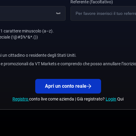
Referente (facoltativo)
 1 carattere minuscolo (a–z).
eciale (!@#$%^&*.())
un cittadino o residente degli Stati Uniti.
g e promozionali da VT Markets e comprendo che posso annullare l’iscrizi
Apri un conto reale
Registro
conto live come azienda | Già registrato?
Login
Qui