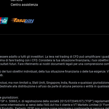
Centro assistenza
essere adatto a tutti gli investitori. La leva nel trading di CFD può amplificare i gua
 di fare trading con i CFD. Considera la tua situazione finanziaria, i tuoi obiettivi 
sultati futuri. Fare riferimento ai nostri documenti legali per una comprensione comp
i tuoi obiettivi individuali, della tua situazione finanziaria o delle tue esigenze.
eb.
 inclusi, ma non limitati a, Stati Uniti, Singapore, India, Russia e qualsiasi giurisdi
stinate alla distribuzione o all'uso da parte di alcuna persona o entità in qualsiasi
 giurisdizioni.
o (FSP n. 50865, n. di registrazione della società 2015/072049/07) ("FSP") regolamen
ome intermediario ai sensi della FAIS Act tra il cliente e VT Markets Limited (il "For
 del Prodotto. Pertanto, l’FSP non agisce come principale o controparte in nessuna de