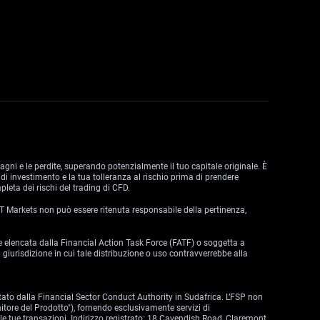
dagni e le perdite, superando potenzialmente il tuo capitale originale. È
di investimento e la tua tolleranza al rischio prima di prendere
leta dei rischi del trading di CFD.
 VT Markets non può essere ritenuta responsabile della pertinenza,
zione elencata dalla Financial Action Task Force (FATF) o soggetta a
 giurisdizione in cui tale distribuzione o uso contravverrebbe alla
tato dalla Financial Sector Conduct Authority in Sudafrica. L’FSP non
nitore del Prodotto"), fornendo esclusivamente servizi di
lle tue transazioni. Indirizzo registrato: 18 Cavendish Road, Claremont,