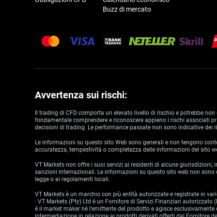
Buzz di mercato
Avvertenza sui rischi:
Il trading di CFD comporta un elevato livello di rischio e potrebbe non 
fondamentale comprendere e riconoscere appieno i rischi associati prima
decisioni di trading. Le performance passate non sono indicative dei ri
Le informazioni su questo sito Web sono generali e non tengono conto de
accuratezza, tempestività o completezza delle informazioni del sito w
VT Markets non offre i suoi servizi ai residenti di alcune giurisdizioni,
sanzioni internazionali. Le informazioni su questo sito web non sono de
legge o ai regolamenti locali.
VT Markets è un marchio con più entità autorizzate e registrate in varie
· VT Markets (Pty) Ltd è un Fornitore di Servizi Finanziari autorizzat
è il market maker né l’emittente del prodotto e agisce esclusivamente c
intermediazione in relazione ai prodotti derivati offerti dal Fornitore