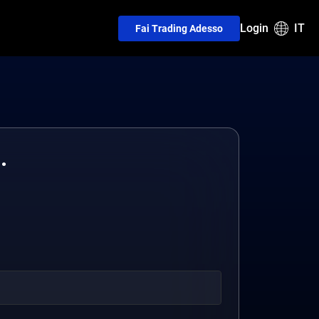
Login
IT
Fai Trading Adesso
.