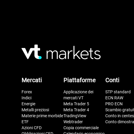
Mercati
Piattaforme
Conti
Forex
Applicazione dei
STP standard
Indici
mercati VT
ECN RAW
Energie
Meta Trader 5
PRO ECN
Metalli preziosi
Meta Trader 4
Scambio gratui
Materie prime morbide
TradingView
Conto in centes
ETF
Webtrader
Conto dimostra
Azioni CFD
Copia commerciale
Obbligazioni CFD
Calendario economico