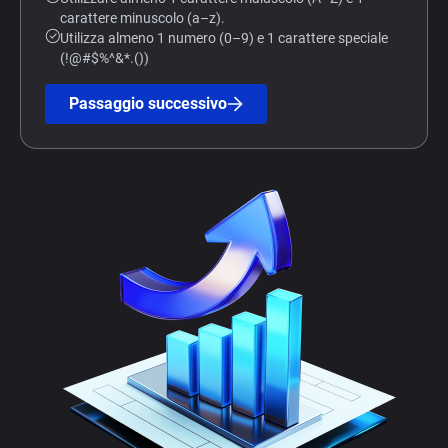
carattere minuscolo (a–z).
Utilizza almeno 1 numero (0–9) e 1 carattere speciale
(!@#$%^&*.())
Passaggio successivo