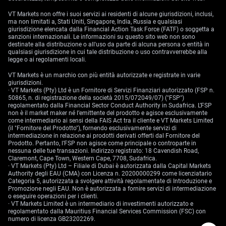
VT Markets non offre i suoi servizi ai residenti di alcune giurisdizioni, inclusi,
ma non limitati a, Stati Uniti, Singapore, India, Russia e qualsiasi
giurisdizione elencata dalla Financial Action Task Force (FATF) o soggetta a
sanzioni internazionali. Le informazioni su questo sito web non sono
destinate alla distribuzione o all'uso da parte di alcuna persona o entità in
qualsiasi giurisdizione in cui tale distribuzione o uso contravverrebbe alla
legge o ai regolamenti locali.
VT Markets è un marchio con più entità autorizzate e registrate in varie
giurisdizioni.
· VT Markets (Pty) Ltd è un Fornitore di Servizi Finanziari autorizzato (FSP n.
50865, n. di registrazione della società 2015/072049/07) ("FSP")
regolamentato dalla Financial Sector Conduct Authority in Sudafrica. L’FSP
non è il market maker né l’emittente del prodotto e agisce esclusivamente
come intermediario ai sensi della FAIS Act tra il cliente e VT Markets Limited
(il "Fornitore del Prodotto"), fornendo esclusivamente servizi di
intermediazione in relazione ai prodotti derivati offerti dal Fornitore del
Prodotto. Pertanto, l’FSP non agisce come principale o controparte in
nessuna delle tue transazioni. Indirizzo registrato: 18 Cavendish Road,
Claremont, Cape Town, Western Cape, 7708, Sudafrica.
· VT Markets (Pty) Ltd – Filiale di Dubai è autorizzata dalla Capital Markets
Authority degli EAU (CMA) con Licenza n. 20200000299 come licenziatario
Categoria 5, autorizzata a svolgere attività regolamentate di Introduzione e
Promozione negli EAU. Non è autorizzata a fornire servizi di intermediazione
o eseguire operazioni per i clienti.
· VT Markets Limited è un intermediario di investimenti autorizzato e
regolamentato dalla Mauritius Financial Services Commission (FSC) con
numero di licenza GB23202269.