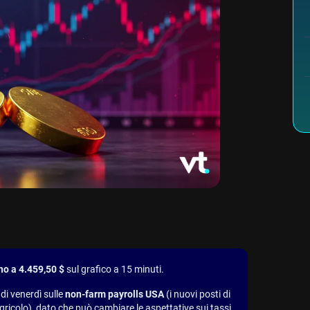
o a 4.459,50 $
sul grafico a 15 minuti.
 di venerdì sulle
non-farm payrolls USA
(i nuovi posti di
e agricolo), dato che può cambiare le aspettative sui tassi