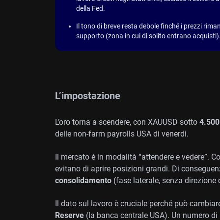
della Fed.
Il tono di breve resta debole finché i prezzi ri
supporto (zona in cui di solito entrano acquisti)
L’impostazione
L’oro torna a scendere, con XAUUSD sotto
4.500
delle non-farm payrolls USA di venerdì.
Il mercato è in modalità “attendere e vedere”. Co
evitano di aprire posizioni grandi. Di conseguenza
consolidamento
(fase laterale, senza direzione
Il dato sul lavoro è cruciale perché può cambiare
Reserve
(la banca centrale USA). Un numero di po