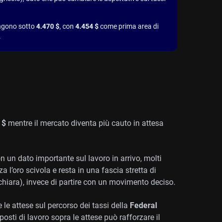
mangono sotto
4.470 $
, con
4.454 $
come prima area di
.
 $
mentre il mercato diventa più cauto in attesa
n un dato importante sul lavoro in arrivo, molti
 l’oro scivola e resta in una fascia stretta di
 chiara), invece di partire con un movimento deciso.
 le attese sul percorso dei tassi della
Federal
sti di lavoro sopra le attese può rafforzare il