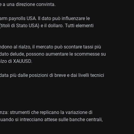
he a una direzione convinta.
farm payrolls USA. Il dato può influenzare le
titoli di Stato USA) e il dollaro. Tutti elementi
ndono al rialzo, il mercato può scontare tassi più
e il dato delude, possono aumentare le scommesse su
alzo di XAUUSD.
ata più dalle posizioni di breve e dai livelli tecnici
enza: strumenti che replicano la variazione di
ando si intrecciano attese sulle banche centrali,