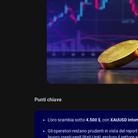
Punti chiave
L’oro scambia sotto
4.500 $
, con
XAUUSD intorn
Gli operatori restano prudenti in vista del report
lavoro creati negli Stati Uniti, escluso il settor