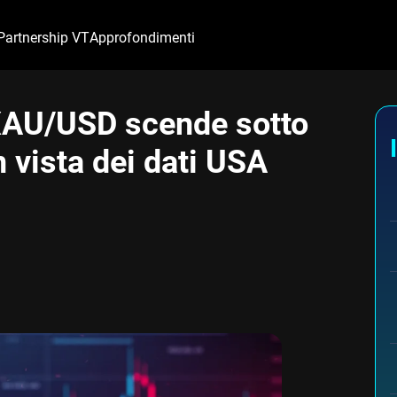
Partnership VT
Approfondimenti
: XAU/USD scende sotto
n vista dei dati USA