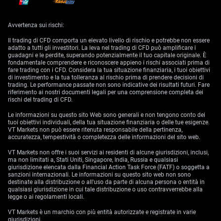
passaggio potrebbero essere colpite.
Da questo stretto passa circa un quinto del petrolio mondiale. Anche un
blocco breve può ridurre l’offerta di energia attesa (cioè la disponibilità
Avvertenza sui rischi:
di petrolio sul mercato) e aumentare i rischi per l’economia.
Il trading di CFD comporta un elevato livello di rischio e potrebbe non essere
Senior gas executives say China is pressuring Iranian
adatto a tutti gli investitori. La leva nel trading di CFD può amplificare i
officials to avoid action that would disrupt Qatari gas
guadagni e le perdite, superando potenzialmente il tuo capitale originale. È
exports or other energy shipments making their way
fondamentale comprendere e riconoscere appieno i rischi associati prima di
through the Strait of Hormuz, a key maritime chokepoint
fare trading con i CFD. Considera la tua situazione finanziaria, i tuoi obiettivi
https://t.co/6G7vLejynz
di investimento e la tua tolleranza al rischio prima di prendere decisioni di
trading. Le performance passate non sono indicative dei risultati futuri. Fare
— Bloomberg (@business)
March 3, 2026
riferimento ai nostri documenti legali per una comprensione completa dei
rischi del trading di CFD.
Le tensioni sul petrolio influenzano direttamente le aspettative di
Le informazioni su questo sito Web sono generali e non tengono conto dei
inflazione (cioè quanto si pensa che i prezzi aumenteranno). Questo si
tuoi obiettivi individuali, della tua situazione finanziaria o delle tue esigenze.
riflette sui rendimenti reali: sono i rendimenti dei titoli “al netto”
VT Markets non può essere ritenuta responsabile della pertinenza,
dell’inflazione, e contano molto per l’oro perché l’oro non paga interessi.
accuratezza, tempestività o completezza delle informazioni del sito web.
La situazione operativa delle rotte marittime resta incerta, ma la
VT Markets non offre i suoi servizi ai residenti di alcune giurisdizioni, inclusi,
reazione del mercato mostra quanto sia sensibile al rischio di carenza di
ma non limitati a, Stati Uniti, Singapore, India, Russia e qualsiasi
energia.
giurisdizione elencata dalla Financial Action Task Force (FATF) o soggetta a
sanzioni internazionali. Le informazioni su questo sito web non sono
Oro e dollaro in rialzo insieme
destinate alla distribuzione o all'uso da parte di alcuna persona o entità in
qualsiasi giurisdizione in cui tale distribuzione o uso contravverrebbe alla
legge o ai regolamenti locali.
Il dollaro USA è vicino ai massimi di oltre cinque settimane, grazie anche
al suo ruolo di bene rifugio.
VT Markets è un marchio con più entità autorizzate e registrate in varie
giurisdizioni.
Di solito un dollaro più forte rende l’oro meno conveniente per chi