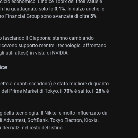
l ciclo economico. L’indice Topix dei titoli value è
owth ha guadagnato solo lo
0,1%
. In rialzo anche le
ho Financial Group sono avanzate di oltre
3%
nno lasciando il Giappone: stanno cambiando
icevono supporto mentre i tecnologici affrontano
i utili attesi) in vista di NVIDIA.
ice
petto a quanti scendono) è stata migliore di quanto
i del Prime Market di Tokyo, il
70%
è salito, il
28%
è
 della tecnologia. Il Nikkei è molto influenzato da
i di Advantest, SoftBank, Tokyo Electron, Kioxia,
i rialzi nel resto del listino.