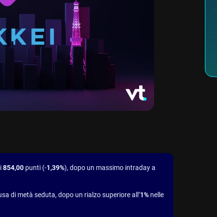
di
854,00
punti (-
1,39%
), dopo un massimo intraday a
usa di metà seduta, dopo un rialzo superiore all’
1%
nelle