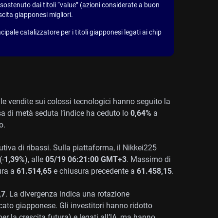
 sostenuto dai titoli “value” (azioni considerate a buon
scita giapponesi migliori.
cipale catalizzatore per i titoli giapponesi legati ai chip
: le vendite sui colossi tecnologici hanno seguito la
sa di metà seduta l’indice ha ceduto lo
0,64%
a
o.
tiva di ribassi. Sulla piattaforma, il Nikkei225
(-
1,39%
), alle
05/19 06:21:00 GMT+3
. Massimo di
ura a
61.514,65
e chiusura precedente a
61.458,15
.
,7
. La divergenza indica una rotazione
cato giapponese. Gli investitori hanno ridotto
per la crescita futura) e legati all’IA, ma hanno