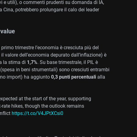
vi e utili), o commenti prudenti su domanda di IA,
la Cina, potrebbero prolungare il calo dei leader
 value
 primo trimestre l’economia è cresciuta più del
è il valore dell’economia depurato dall’inflazione) è
a la stima di
1,7%
. Su base trimestrale, il PIL è
 (spesa in beni strumentali) sono cresciuti entrambi
eno import) ha aggiunto
0,3 punti percentuali
alla
ected at the start of the year, supporting
t-rate hikes, though the outlook remains
nflict
https://t.co/V4JPtXCsi0