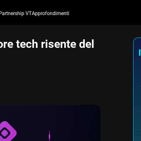
Partnership VT
Approfondimenti
tore tech risente del