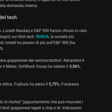
 alla domanda interna.
del tech
no. Lunedì Nasdaq e S&P 500 hanno chiuso in calo
dagni) sui titoli tech.
NVIDIA
, la società più
dì; lunedì ha pesato di più sull’S&P 500 (ha
3%
.
iliera giapponese dei semiconduttori. Advantest è
per il Nikkei. SoftBank Group ha ceduto il
3,56%
,
a ottica. Fujikura ha perso il
5,75%
, Furukawa
ento di rischio” (appuntamento che può muovere i
i titoli giapponesi legati a chip e IA. Indicazioni