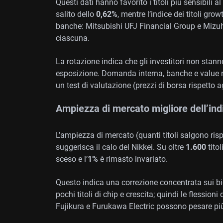
Questi dati hanno favorito i titoli più sensibili a
salito dello
0,62%
, mentre l’indice dei titoli gr
banche: Mitsubishi UFJ Financial Group e Mizu
ciascuna.
La rotazione indica che gli investitori non sta
esposizione. Domanda interna, banche e value r
un test di valutazione (prezzi di borsa rispetto agl
Ampiezza di mercato migliore dell’ind
L’ampiezza di mercato (quanti titoli salgono ris
suggerisca il calo del Nikkei. Su oltre
1.600
titol
sceso e l’
1%
è rimasto invariato.
Questo indica una correzione concentrata sui big
pochi titoli di chip e crescita; quindi le flession
Fujikura e Furukawa Electric possono pesare più de