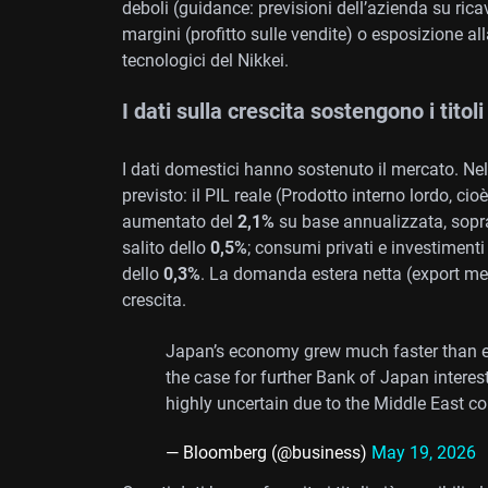
deboli (guidance: previsioni dell’azienda su rica
margini (profitto sulle vendite) o esposizione al
tecnologici del Nikkei.
I dati sulla crescita sostengono i titoli
I dati domestici hanno sostenuto il mercato. Nel
previsto: il PIL reale (Prodotto interno lordo, cio
aumentato del
2,1%
su base annualizzata, sopr
salito dello
0,5%
; consumi privati e investimenti
dello
0,3%
. La domanda estera netta (export m
crescita.
Japan’s economy grew much faster than exp
the case for further Bank of Japan interes
highly uncertain due to the Middle East co
— Bloomberg (@business)
May 19, 2026