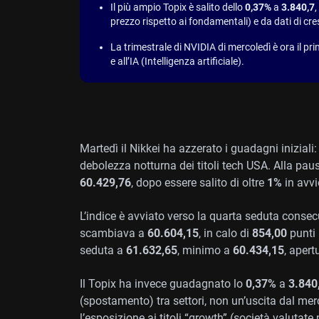
Il più ampio Topix è salito dello
0,37%
a
3.840,7
,
prezzo rispetto ai fondamentali) e da dati di cre
La trimestrale di NVIDIA di mercoledì è ora il prin
e all’IA (Intelligenza artificiale).
Martedì il Nikkei ha azzerato i guadagni iniziali
debolezza notturna dei titoli tech USA. Alla pau
60.429,76
, dopo essere salito di oltre
1%
in avvi
L’indice è avviato verso la quarta seduta consecu
scambiava a
60.604,15
, in calo di
854,00
punti 
seduta a
61.632,65
, minimo a
60.434,15
, apert
Il Topix ha invece guadagnato lo
0,37%
a
3.840
(spostamento) tra settori, non un’uscita dal mer
l’esposizione ai titoli “growth” (società valutate 