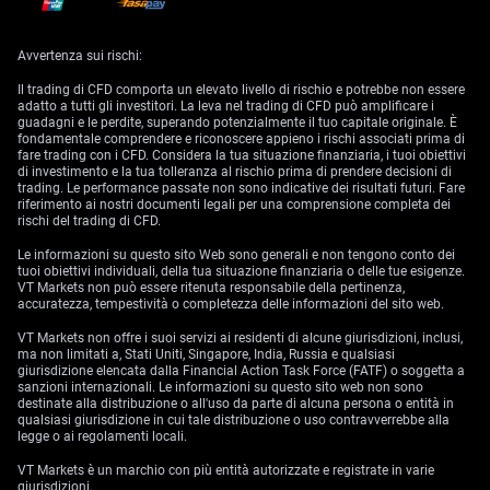
For instance, if the space between the Open and Close
bars is vast, it indicates that the price made a
Avvertenza sui rischi:
significant move during that bar. Combining a few of
Il trading di CFD comporta un elevato livello di rischio e potrebbe non essere
these might indicate a period of extreme volatility.
adatto a tutti gli investitori. La leva nel trading di CFD può amplificare i
guadagni e le perdite, superando potenzialmente il tuo capitale originale. È
fondamentale comprendere e riconoscere appieno i rischi associati prima di
Source: VT
fare trading con i CFD. Considera la tua situazione finanziaria, i tuoi obiettivi
Markets
di investimento e la tua tolleranza al rischio prima di prendere decisioni di
trading. Le performance passate non sono indicative dei risultati futuri. Fare
MT4-VIP
riferimento ai nostri documenti legali per una comprensione completa dei
rischi del trading di CFD.
Le informazioni su questo sito Web sono generali e non tengono conto dei
Not only can you see how prices are displayed in terms
tuoi obiettivi individuali, della tua situazione finanziaria o delle tue esigenze.
of bars in the same XAUUSD chart example above, but
VT Markets non può essere ritenuta responsabile della pertinenza,
you can also see how there are periods of high and low
accuratezza, tempestività o completezza delle informazioni del sito web.
volatility. This is very important in trading because it
VT Markets non offre i suoi servizi ai residenti di alcune giurisdizioni, inclusi,
identifies periods and locations of high interest and
ma non limitati a, Stati Uniti, Singapore, India, Russia e qualsiasi
giurisdizione elencata dalla Financial Action Task Force (FATF) o soggetta a
indecision.
sanzioni internazionali. Le informazioni su questo sito web non sono
destinate alla distribuzione o all'uso da parte di alcuna persona o entità in
qualsiasi giurisdizione in cui tale distribuzione o uso contravverrebbe alla
legge o ai regolamenti locali.
Candlestick Charts
VT Markets è un marchio con più entità autorizzate e registrate in varie
giurisdizioni.