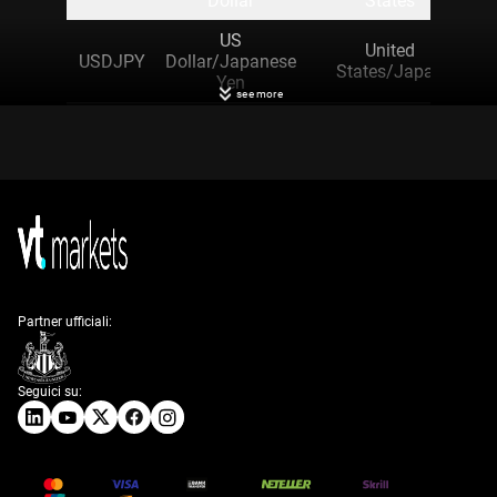
Dollar
States
US
United
USDJPY
Dollar/Japanese
States/Japan
Yen
see more
US Dollar/Swiss
United
USDCHF
Franc
States/Switzerland
US
United
USDCAD
Dollar/Canadian
States/Canada
Dollar
Australian
Australia/United
AUDUSD
Dollar/US Dollar
States
Partner ufficiali:
New
New Zealand
NZDUSD
Zealand/United
Dollar/US Dollar
States
Seguici su:
Minor currency pairs and crosses
Currency pairs
that do not contain the US Dollar are