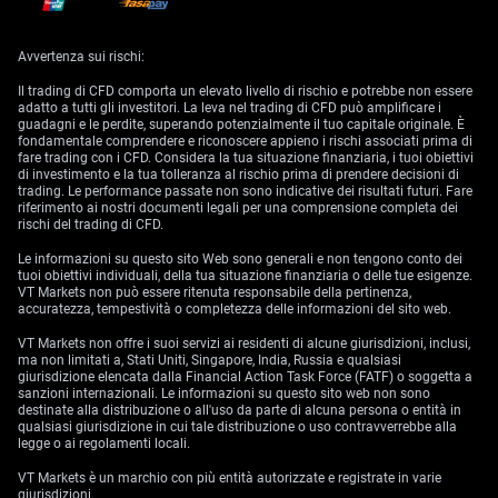
known as ‘crosses’. A currency pair involving a major
non-US Dollar currency would also be known as a
Avvertenza sui rischi:
‘minor currency pair’.
Il trading di CFD comporta un elevato livello di rischio e potrebbe non essere
The most common crosses are pairs derived from the
adatto a tutti gli investitori. La leva nel trading di CFD può amplificare i
guadagni e le perdite, superando potenzialmente il tuo capitale originale. È
three major non-US Dollar currencies – Euro, Great
fondamentale comprendere e riconoscere appieno i rischi associati prima di
British Pound, and Japanese Yen. For example, pairs
fare trading con i CFD. Considera la tua situazione finanziaria, i tuoi obiettivi
di investimento e la tua tolleranza al rischio prima di prendere decisioni di
that involve the euro are called ‘euro crosses’. Below is
trading. Le performance passate non sono indicative dei risultati futuri. Fare
a list of Euro, Pound, Yen, and other crosses.
riferimento ai nostri documenti legali per una comprensione completa dei
rischi del trading di CFD.
Le informazioni su questo sito Web sono generali e non tengono conto dei
EURO CROSSES
tuoi obiettivi individuali, della tua situazione finanziaria o delle tue esigenze.
VT Markets non può essere ritenuta responsabile della pertinenza,
accuratezza, tempestività o completezza delle informazioni del sito web.
EURGBP
Euro/British Pound
VT Markets non offre i suoi servizi ai residenti di alcune giurisdizioni, inclusi,
ma non limitati a, Stati Uniti, Singapore, India, Russia e qualsiasi
EURCHF
Euro/Swiss Franc
giurisdizione elencata dalla Financial Action Task Force (FATF) o soggetta a
sanzioni internazionali. Le informazioni su questo sito web non sono
destinate alla distribuzione o all'uso da parte di alcuna persona o entità in
Euro/Australian
EURAUD
qualsiasi giurisdizione in cui tale distribuzione o uso contravverrebbe alla
Dollar
legge o ai regolamenti locali.
Euro/Canadian
VT Markets è un marchio con più entità autorizzate e registrate in varie
EURCAD
Dollar
giurisdizioni.