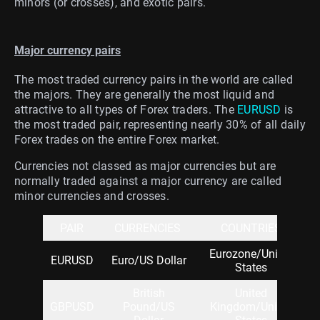
minors (or crosses), and exotic pairs.
Major currency pairs
The most traded currency pairs in the world are called
the majors. They are generally the most liquid and
attractive to all types of Forex traders. The
EURUSD
is
the most traded pair, representing nearly 30% of all daily
Forex trades on the entire Forex market.
Currencies not classed as major currencies but are
normally traded against a major currency are called
minor currencies and crosses.
PAIR
CURRENCIES
COUNTRIES
Eurozone/United
EURUSD
Euro/US Dollar
States
British
United
GBPUSD
Pound/US
Kingdom/United