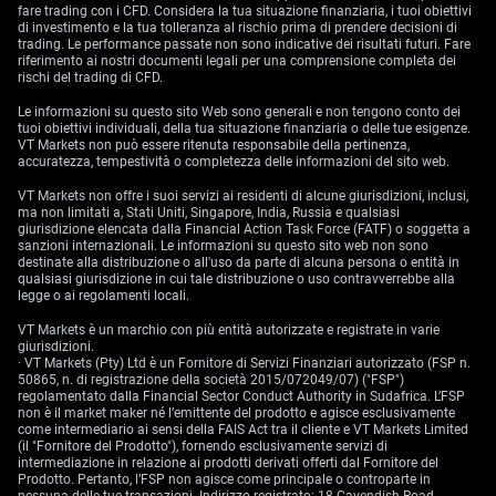
fare trading con i CFD. Considera la tua situazione finanziaria, i tuoi obiettivi
di investimento e la tua tolleranza al rischio prima di prendere decisioni di
trading. Le performance passate non sono indicative dei risultati futuri. Fare
riferimento ai nostri documenti legali per una comprensione completa dei
rischi del trading di CFD.
Le informazioni su questo sito Web sono generali e non tengono conto dei
tuoi obiettivi individuali, della tua situazione finanziaria o delle tue esigenze.
VT Markets non può essere ritenuta responsabile della pertinenza,
accuratezza, tempestività o completezza delle informazioni del sito web.
VT Markets non offre i suoi servizi ai residenti di alcune giurisdizioni, inclusi,
ma non limitati a, Stati Uniti, Singapore, India, Russia e qualsiasi
giurisdizione elencata dalla Financial Action Task Force (FATF) o soggetta a
sanzioni internazionali. Le informazioni su questo sito web non sono
destinate alla distribuzione o all'uso da parte di alcuna persona o entità in
qualsiasi giurisdizione in cui tale distribuzione o uso contravverrebbe alla
legge o ai regolamenti locali.
VT Markets è un marchio con più entità autorizzate e registrate in varie
giurisdizioni.
· VT Markets (Pty) Ltd è un Fornitore di Servizi Finanziari autorizzato (FSP n.
50865, n. di registrazione della società 2015/072049/07) ("FSP")
regolamentato dalla Financial Sector Conduct Authority in Sudafrica. L’FSP
non è il market maker né l’emittente del prodotto e agisce esclusivamente
come intermediario ai sensi della FAIS Act tra il cliente e VT Markets Limited
(il "Fornitore del Prodotto"), fornendo esclusivamente servizi di
intermediazione in relazione ai prodotti derivati offerti dal Fornitore del
Prodotto. Pertanto, l’FSP non agisce come principale o controparte in
nessuna delle tue transazioni. Indirizzo registrato: 18 Cavendish Road,