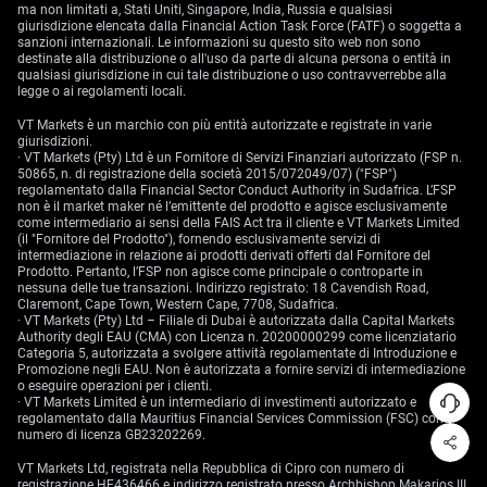
ma non limitati a, Stati Uniti, Singapore, India, Russia e qualsiasi
giurisdizione elencata dalla Financial Action Task Force (FATF) o soggetta a
sanzioni internazionali. Le informazioni su questo sito web non sono
destinate alla distribuzione o all'uso da parte di alcuna persona o entità in
qualsiasi giurisdizione in cui tale distribuzione o uso contravverrebbe alla
legge o ai regolamenti locali.
VT Markets è un marchio con più entità autorizzate e registrate in varie
giurisdizioni.
· VT Markets (Pty) Ltd è un Fornitore di Servizi Finanziari autorizzato (FSP n.
50865, n. di registrazione della società 2015/072049/07) ("FSP")
regolamentato dalla Financial Sector Conduct Authority in Sudafrica. L’FSP
non è il market maker né l’emittente del prodotto e agisce esclusivamente
come intermediario ai sensi della FAIS Act tra il cliente e VT Markets Limited
(il "Fornitore del Prodotto"), fornendo esclusivamente servizi di
intermediazione in relazione ai prodotti derivati offerti dal Fornitore del
Prodotto. Pertanto, l’FSP non agisce come principale o controparte in
nessuna delle tue transazioni. Indirizzo registrato: 18 Cavendish Road,
Claremont, Cape Town, Western Cape, 7708, Sudafrica.
· VT Markets (Pty) Ltd – Filiale di Dubai è autorizzata dalla Capital Markets
Authority degli EAU (CMA) con Licenza n. 20200000299 come licenziatario
Categoria 5, autorizzata a svolgere attività regolamentate di Introduzione e
Promozione negli EAU. Non è autorizzata a fornire servizi di intermediazione
o eseguire operazioni per i clienti.
· VT Markets Limited è un intermediario di investimenti autorizzato e
regolamentato dalla Mauritius Financial Services Commission (FSC) con
numero di licenza GB23202269.
VT Markets Ltd, registrata nella Repubblica di Cipro con numero di
registrazione HE436466 e indirizzo registrato presso Archbishop Makarios III,