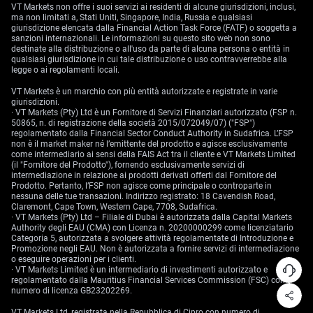
VT Markets non offre i suoi servizi ai residenti di alcune giurisdizioni, inclusi,
ma non limitati a, Stati Uniti, Singapore, India, Russia e qualsiasi
giurisdizione elencata dalla Financial Action Task Force (FATF) o soggetta a
sanzioni internazionali. Le informazioni su questo sito web non sono
destinate alla distribuzione o all'uso da parte di alcuna persona o entità in
qualsiasi giurisdizione in cui tale distribuzione o uso contravverrebbe alla
legge o ai regolamenti locali.
VT Markets è un marchio con più entità autorizzate e registrate in varie
giurisdizioni.
· VT Markets (Pty) Ltd è un Fornitore di Servizi Finanziari autorizzato (FSP n.
50865, n. di registrazione della società 2015/072049/07) ("FSP")
regolamentato dalla Financial Sector Conduct Authority in Sudafrica. L’FSP
non è il market maker né l’emittente del prodotto e agisce esclusivamente
come intermediario ai sensi della FAIS Act tra il cliente e VT Markets Limited
(il "Fornitore del Prodotto"), fornendo esclusivamente servizi di
intermediazione in relazione ai prodotti derivati offerti dal Fornitore del
Prodotto. Pertanto, l’FSP non agisce come principale o controparte in
nessuna delle tue transazioni. Indirizzo registrato: 18 Cavendish Road,
Claremont, Cape Town, Western Cape, 7708, Sudafrica.
· VT Markets (Pty) Ltd – Filiale di Dubai è autorizzata dalla Capital Markets
Authority degli EAU (CMA) con Licenza n. 20200000299 come licenziatario
Categoria 5, autorizzata a svolgere attività regolamentate di Introduzione e
Promozione negli EAU. Non è autorizzata a fornire servizi di intermediazione
o eseguire operazioni per i clienti.
· VT Markets Limited è un intermediario di investimenti autorizzato e
regolamentato dalla Mauritius Financial Services Commission (FSC) con
numero di licenza GB23202269.
VT Markets Ltd, registrata nella Repubblica di Cipro con numero di