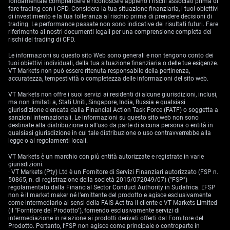
fondamentale comprendere e riconoscere appieno i rischi associati prima di
fare trading con i CFD. Considera la tua situazione finanziaria, i tuoi obiettivi
di investimento e la tua tolleranza al rischio prima di prendere decisioni di
trading. Le performance passate non sono indicative dei risultati futuri. Fare
riferimento ai nostri documenti legali per una comprensione completa dei
rischi del trading di CFD.
Le informazioni su questo sito Web sono generali e non tengono conto dei
tuoi obiettivi individuali, della tua situazione finanziaria o delle tue esigenze.
VT Markets non può essere ritenuta responsabile della pertinenza,
accuratezza, tempestività o completezza delle informazioni del sito web.
VT Markets non offre i suoi servizi ai residenti di alcune giurisdizioni, inclusi,
ma non limitati a, Stati Uniti, Singapore, India, Russia e qualsiasi
giurisdizione elencata dalla Financial Action Task Force (FATF) o soggetta a
sanzioni internazionali. Le informazioni su questo sito web non sono
destinate alla distribuzione o all'uso da parte di alcuna persona o entità in
qualsiasi giurisdizione in cui tale distribuzione o uso contravverrebbe alla
legge o ai regolamenti locali.
VT Markets è un marchio con più entità autorizzate e registrate in varie
giurisdizioni.
· VT Markets (Pty) Ltd è un Fornitore di Servizi Finanziari autorizzato (FSP n.
50865, n. di registrazione della società 2015/072049/07) ("FSP")
regolamentato dalla Financial Sector Conduct Authority in Sudafrica. L’FSP
non è il market maker né l’emittente del prodotto e agisce esclusivamente
come intermediario ai sensi della FAIS Act tra il cliente e VT Markets Limited
(il "Fornitore del Prodotto"), fornendo esclusivamente servizi di
intermediazione in relazione ai prodotti derivati offerti dal Fornitore del
Prodotto. Pertanto, l’FSP non agisce come principale o controparte in