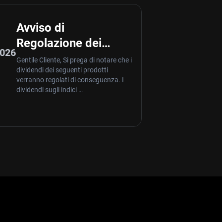
3
Avviso di
Regolazione dei
2026
Dividendi – Aug 03
Gentile Cliente, Si prega di notare che i
dividendi dei seguenti prodotti
,2026
verranno regolati di conseguenza. I
dividendi sugli indici …