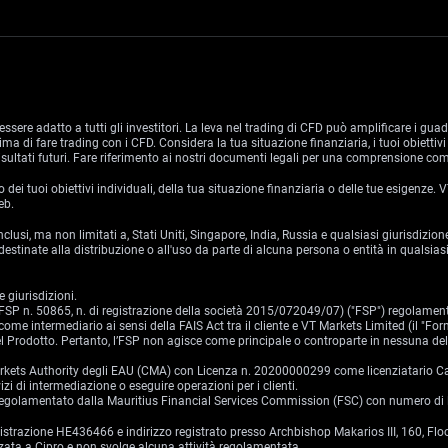
essere adatto a tutti gli investitori. La leva nel trading di CFD può amplificare i gua
 di fare trading con i CFD. Considera la tua situazione finanziaria, i tuoi obiettivi 
sultati futuri. Fare riferimento ai nostri documenti legali per una comprensione comp
i tuoi obiettivi individuali, della tua situazione finanziaria o delle tue esigenze.
eb.
 inclusi, ma non limitati a, Stati Uniti, Singapore, India, Russia e qualsiasi giurisdi
stinate alla distribuzione o all'uso da parte di alcuna persona o entità in qualsiasi
 giurisdizioni.
o (FSP n. 50865, n. di registrazione della società 2015/072049/07) ("FSP") regolamen
ome intermediario ai sensi della FAIS Act tra il cliente e VT Markets Limited (il "For
 del Prodotto. Pertanto, l’FSP non agisce come principale o controparte in nessuna de
 Markets Authority degli EAU (CMA) con Licenza n. 20200000299 come licenziatario Cat
i di intermediazione o eseguire operazioni per i clienti.
 e regolamentato dalla Mauritius Financial Services Commission (FSC) con numero d
gistrazione HE436466 e indirizzo registrato presso Archbishop Makarios III, 160, Fl
ata a Cipro e non svolge alcuna attività regolamentata.