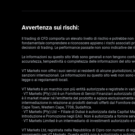
Avvertenza sui rischi:
Il trading di CFD comporta un elevato livello di rischio e potrebbe non 
fondamentale comprendere e riconoscere appieno i rischi associati prima
decisioni di trading. Le performance passate non sono indicative dei ri
Le informazioni su questo sito Web sono generali e non tengono conto de
accuratezza, tempestività o completezza delle informazioni del sito w
VT Markets non offre i suoi servizi ai residenti di alcune giurisdizioni,
sanzioni internazionali. Le informazioni su questo sito web non sono de
legge o ai regolamenti locali.
VT Markets è un marchio con più entità autorizzate e registrate in varie
· VT Markets (Pty) Ltd è un Fornitore di Servizi Finanziari autorizzat
è il market maker né l’emittente del prodotto e agisce esclusivamente c
intermediazione in relazione ai prodotti derivati offerti dal Fornitore
Cape Town, Western Cape, 7708, Sudafrica.
· VT Markets (Pty) Ltd – Filiale di Dubai è autorizzata dalla Capital
Introduzione e Promozione negli EAU. Non è autorizzata a fornire serviz
· VT Markets Limited è un intermediario di investimenti autorizzato
VT Markets Ltd, registrata nella Repubblica di Cipro con numero di re
pagamento per VT Markets. Questa entità non è autorizzata o autorizz