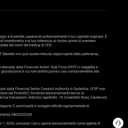
dagni e le perdite, superando potenzialmente il tuo capitale originale. È
di investimento e la tua tolleranza al rischio prima di prendere
leta dei rischi del trading di CFD.
 VT Markets non può essere ritenuta responsabile della pertinenza,
zione elencata dalla Financial Action Task Force (FATF) o soggetta a
 giurisdizione in cui tale distribuzione o uso contravverrebbe alla
tato dalla Financial Sector Conduct Authority in Sudafrica. L’FSP non
nitore del Prodotto"), fornendo esclusivamente servizi di
lle tue transazioni. Indirizzo registrato: 18 Cavendish Road, Claremont,
egoria 5, autorizzata a svolgere attività regolamentate di
i licenza GB23202269.
oor 1, 3026, Limassol, Cipro, agisce esclusivamente come agente di