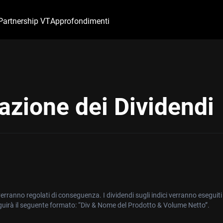
Partnership VT
Approfondimenti
azione dei Dividendi
i verranno regolati di conseguenza. I dividendi sugli indici verranno esegu
guirà il seguente formato: “Div & Nome del Prodotto & Volume Netto”.