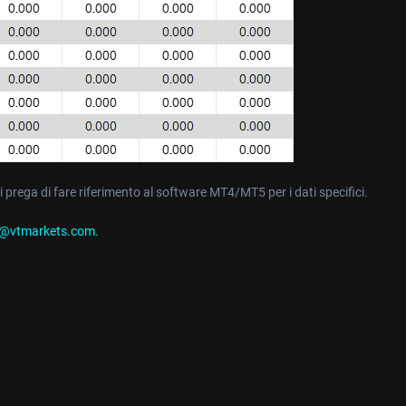
si prega di fare riferimento al software MT4/MT5 per i dati specifici.
o@vtmarkets.com
.