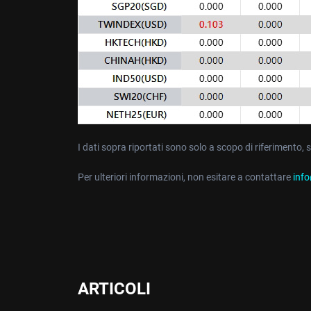
I dati sopra riportati sono solo a scopo di riferimento, 
Per ulteriori informazioni, non esitare a contattare
inf
ARTICOLI