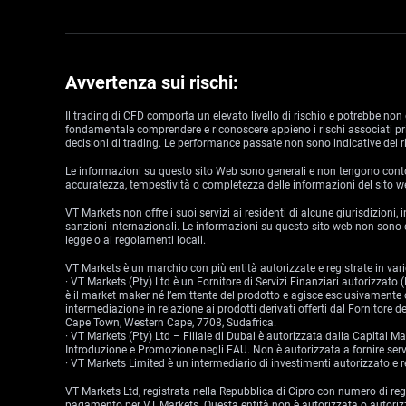
Avvertenza sui rischi:
Il trading di CFD comporta un elevato livello di rischio e potrebbe non 
fondamentale comprendere e riconoscere appieno i rischi associati prima
decisioni di trading. Le performance passate non sono indicative dei ri
Le informazioni su questo sito Web sono generali e non tengono conto de
accuratezza, tempestività o completezza delle informazioni del sito w
VT Markets non offre i suoi servizi ai residenti di alcune giurisdizioni,
sanzioni internazionali. Le informazioni su questo sito web non sono de
legge o ai regolamenti locali.
VT Markets è un marchio con più entità autorizzate e registrate in varie
· VT Markets (Pty) Ltd è un Fornitore di Servizi Finanziari autorizzat
è il market maker né l’emittente del prodotto e agisce esclusivamente c
intermediazione in relazione ai prodotti derivati offerti dal Fornitore
Cape Town, Western Cape, 7708, Sudafrica.
· VT Markets (Pty) Ltd – Filiale di Dubai è autorizzata dalla Capital
Introduzione e Promozione negli EAU. Non è autorizzata a fornire serviz
· VT Markets Limited è un intermediario di investimenti autorizzato
VT Markets Ltd, registrata nella Repubblica di Cipro con numero di re
pagamento per VT Markets. Questa entità non è autorizzata o autorizz