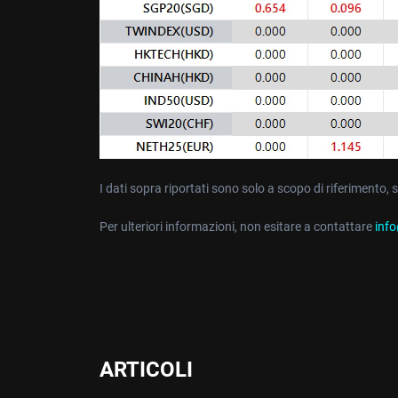
I dati sopra riportati sono solo a scopo di riferimento, 
Per ulteriori informazioni, non esitare a contattare
inf
ARTICOLI