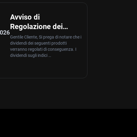
4
Avviso di
Regolazione dei
2026
Dividendi – Aug 04
Gentile Cliente, Si prega di notare che i
dividendi dei seguenti prodotti
,2026
verranno regolati di conseguenza. I
dividendi sugli indici …