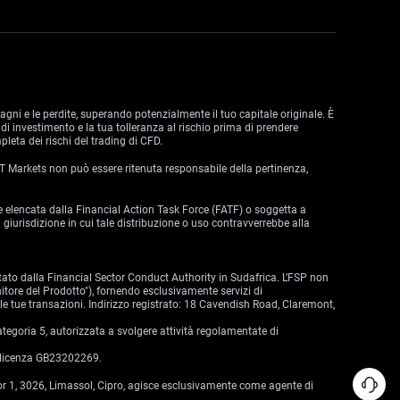
dagni e le perdite, superando potenzialmente il tuo capitale originale. È
di investimento e la tua tolleranza al rischio prima di prendere
leta dei rischi del trading di CFD.
 VT Markets non può essere ritenuta responsabile della pertinenza,
zione elencata dalla Financial Action Task Force (FATF) o soggetta a
 giurisdizione in cui tale distribuzione o uso contravverrebbe alla
tato dalla Financial Sector Conduct Authority in Sudafrica. L’FSP non
nitore del Prodotto"), fornendo esclusivamente servizi di
lle tue transazioni. Indirizzo registrato: 18 Cavendish Road, Claremont,
egoria 5, autorizzata a svolgere attività regolamentate di
i licenza GB23202269.
oor 1, 3026, Limassol, Cipro, agisce esclusivamente come agente di