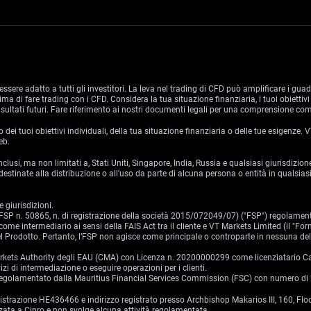
essere adatto a tutti gli investitori. La leva nel trading di CFD può amplificare i gua
 di fare trading con i CFD. Considera la tua situazione finanziaria, i tuoi obiettivi 
sultati futuri. Fare riferimento ai nostri documenti legali per una comprensione comp
i tuoi obiettivi individuali, della tua situazione finanziaria o delle tue esigenze.
eb.
 inclusi, ma non limitati a, Stati Uniti, Singapore, India, Russia e qualsiasi giurisdi
stinate alla distribuzione o all'uso da parte di alcuna persona o entità in qualsiasi
 giurisdizioni.
o (FSP n. 50865, n. di registrazione della società 2015/072049/07) ("FSP") regolamen
ome intermediario ai sensi della FAIS Act tra il cliente e VT Markets Limited (il "For
 del Prodotto. Pertanto, l’FSP non agisce come principale o controparte in nessuna de
 Markets Authority degli EAU (CMA) con Licenza n. 20200000299 come licenziatario Cat
i di intermediazione o eseguire operazioni per i clienti.
 e regolamentato dalla Mauritius Financial Services Commission (FSC) con numero d
gistrazione HE436466 e indirizzo registrato presso Archbishop Makarios III, 160, Fl
ata a Cipro e non svolge alcuna attività regolamentata.