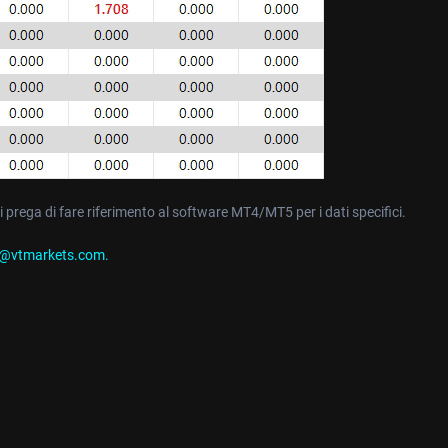
si prega di fare riferimento al software MT4/MT5 per i dati specifici.
o@vtmarkets.com
.