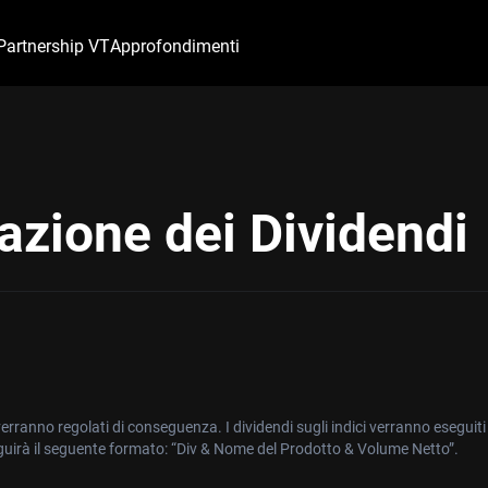
Partnership VT
Approfondimenti
azione dei Dividendi
i verranno regolati di conseguenza. I dividendi sugli indici verranno esegu
guirà il seguente formato: “Div & Nome del Prodotto & Volume Netto”.