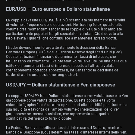
EUR/USD — Euro europeo e Dollaro statunitense
La coppia di valute EUR/USD è la più scambiata sul mercato in termini
di volume e frequenza delle operazioni. Nel trading forex, questo alto
volume crea momentum, rendendo le coppie di valute più scambiate
particolarmente popolari tra gli speculatori valutari. Ciò è dovuto alla
loro elevata liquidità, che contribuisce a mantenere spread ridotti.
I trader devono monitorare attentamente le decisioni della Banca
Centrale Europea (BCE) e della Federal Reserve degli Stati Uniti (Fed).
Queste istituzioni finanziarie determinano i tassi di interesse, che
influenzano direttamente il valore relativo delle valute. Se una delle due
istituzioni aumenta i tassi di interesse rispetto all’altra, la valuta
corrispondente potrebbe apprezzarsi, influenzando la decisione del
trader di aprire una posizione long o short.
USD/JPY — Dollaro statunitense e Yen giapponese
La coppia USD/JPY ha il Dollaro statunitense come valuta base e lo Yen
giapponese come valuta di quotazione. Questa coppia è talvolta
chiamata “gopher”, ed è un’altra opzione ad alta liquidità per i trader. La
sua liquidità è favorita dall’ampio volume di negoziazioni dello Yen
giapponese nel mercato asiatico, che rappresenta una quota
significativa del mercato forex globale.
La Federal Reserve stabilisce i tassi di interesse sul Dollaro, mentre la
Banca del Giappone (BoJ) determina i tassi d’interesse interni dello Yen.