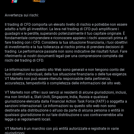
pilastro chiave dell’economia australiana.
USD/CAD — Dollaro statunitense e Dollaro canadese
Avvertenza sui rischi:
Il trading di CFD comporta un elevato livello di rischio e potrebbe non essere
La coppia USD/CAD è un’altra delle più negoziate, con il Dollaro
adatto a tutti gli investitori. La leva nel trading di CFD può amplificare i
statunitense come valuta base e il Dollaro canadese come valuta di
guadagni e le perdite, superando potenzialmente il tuo capitale originale. È
quotazione. Questa coppia è anche chiamata “loonie”, un soprannome
fondamentale comprendere e riconoscere appieno i rischi associati prima di
che deriva dalla moneta fisica del Dollaro canadese.
fare trading con i CFD. Considera la tua situazione finanziaria, i tuoi obiettivi
di investimento e la tua tolleranza al rischio prima di prendere decisioni di
Oltre ai tassi di interesse di entrambi i paesi, i trader devono monitorare
trading. Le performance passate non sono indicative dei risultati futuri. Fare
attentamente il prezzo del petrolio sul mercato globale. Questo
riferimento ai nostri documenti legali per una comprensione completa dei
elemento è fondamentale per l’economia canadese e influisce
rischi del trading di CFD.
direttamente sul valore del Dollaro canadese rispetto al Dollaro
statunitense, suo vicino a sud.
Le informazioni su questo sito Web sono generali e non tengono conto dei
tuoi obiettivi individuali, della tua situazione finanziaria o delle tue esigenze.
USD/CNY — Dollaro statunitense e Yuan cinese
VT Markets non può essere ritenuta responsabile della pertinenza,
accuratezza, tempestività o completezza delle informazioni del sito web.
Questa coppia di valute vede il Dollaro statunitense come valuta base e
lo Yuan cinese come valuta di quotazione. Essendo le due economie più
VT Markets non offre i suoi servizi ai residenti di alcune giurisdizioni, inclusi,
grandi del mondo, Stati Uniti e Repubblica Popolare Cinese esercitano
ma non limitati a, Stati Uniti, Singapore, India, Russia e qualsiasi
un’enorme influenza sul mercato forex, e questa coppia è diventata una
giurisdizione elencata dalla Financial Action Task Force (FATF) o soggetta a
delle più scambiate a livello globale.
sanzioni internazionali. Le informazioni su questo sito web non sono
destinate alla distribuzione o all'uso da parte di alcuna persona o entità in
Il governo centrale cinese mantiene un controllo diretto sull’economia
qualsiasi giurisdizione in cui tale distribuzione o uso contravverrebbe alla
del paese e sul valore della sua valuta. Ha deliberatamente permesso la
legge o ai regolamenti locali.
svalutazione dello Yuan — noto anche come Renminbi — rispetto alle
altre valute mondiali. Questo rende l’USD/CNY una coppia unica in
VT Markets è un marchio con più entità autorizzate e registrate in varie
questa lista, con una volatilità accentuata negli ultimi anni a causa
giurisdizioni.