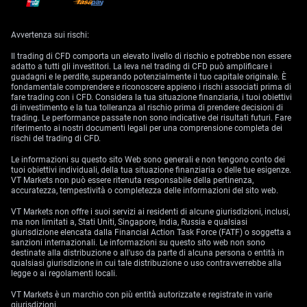
sui rendimenti a breve termine (cioè i tassi richiesti sul
breve periodo).
Avvertenza sui rischi:
Implicazioni per i tassi e
Il trading di CFD comporta un elevato livello di rischio e potrebbe non essere
il posizionamento
adatto a tutti gli investitori. La leva nel trading di CFD può amplificare i
guadagni e le perdite, superando potenzialmente il tuo capitale originale. È
fondamentale comprendere e riconoscere appieno i rischi associati prima di
fare trading con i CFD. Considera la tua situazione finanziaria, i tuoi obiettivi
di investimento e la tua tolleranza al rischio prima di prendere decisioni di
Inizia a fare trading ora – Clicca
qui
per creare il tuo conto reale VT
trading. Le performance passate non sono indicative dei risultati futuri. Fare
Markets
riferimento ai nostri documenti legali per una comprensione completa dei
rischi del trading di CFD.
Le informazioni su questo sito Web sono generali e non tengono conto dei
tuoi obiettivi individuali, della tua situazione finanziaria o delle tue esigenze.
VT Markets non può essere ritenuta responsabile della pertinenza,
accuratezza, tempestività o completezza delle informazioni del sito web.
VT Markets non offre i suoi servizi ai residenti di alcune giurisdizioni, inclusi,
ma non limitati a, Stati Uniti, Singapore, India, Russia e qualsiasi
giurisdizione elencata dalla Financial Action Task Force (FATF) o soggetta a
sanzioni internazionali. Le informazioni su questo sito web non sono
destinate alla distribuzione o all'uso da parte di alcuna persona o entità in
qualsiasi giurisdizione in cui tale distribuzione o uso contravverrebbe alla
legge o ai regolamenti locali.
VT Markets è un marchio con più entità autorizzate e registrate in varie
giurisdizioni.