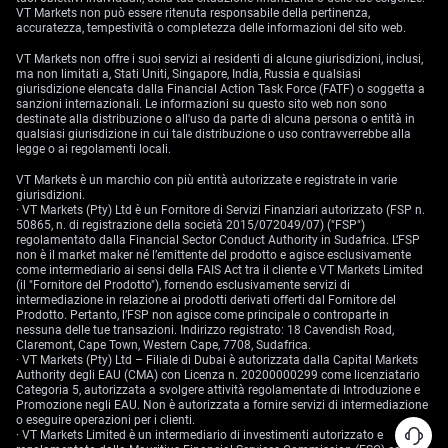
VT Markets non può essere ritenuta responsabile della pertinenza,
accuratezza, tempestività o completezza delle informazioni del sito web.
VT Markets non offre i suoi servizi ai residenti di alcune giurisdizioni, inclusi,
ma non limitati a, Stati Uniti, Singapore, India, Russia e qualsiasi
giurisdizione elencata dalla Financial Action Task Force (FATF) o soggetta a
sanzioni internazionali. Le informazioni su questo sito web non sono
destinate alla distribuzione o all'uso da parte di alcuna persona o entità in
qualsiasi giurisdizione in cui tale distribuzione o uso contravverrebbe alla
legge o ai regolamenti locali.
VT Markets è un marchio con più entità autorizzate e registrate in varie
giurisdizioni.
· VT Markets (Pty) Ltd è un Fornitore di Servizi Finanziari autorizzato (FSP n.
50865, n. di registrazione della società 2015/072049/07) ("FSP")
regolamentato dalla Financial Sector Conduct Authority in Sudafrica. L’FSP
non è il market maker né l’emittente del prodotto e agisce esclusivamente
come intermediario ai sensi della FAIS Act tra il cliente e VT Markets Limited
(il "Fornitore del Prodotto"), fornendo esclusivamente servizi di
intermediazione in relazione ai prodotti derivati offerti dal Fornitore del
Prodotto. Pertanto, l’FSP non agisce come principale o controparte in
nessuna delle tue transazioni. Indirizzo registrato: 18 Cavendish Road,
Claremont, Cape Town, Western Cape, 7708, Sudafrica.
· VT Markets (Pty) Ltd – Filiale di Dubai è autorizzata dalla Capital Markets
Authority degli EAU (CMA) con Licenza n. 20200000299 come licenziatario
Categoria 5, autorizzata a svolgere attività regolamentate di Introduzione e
Promozione negli EAU. Non è autorizzata a fornire servizi di intermediazione
o eseguire operazioni per i clienti.
· VT Markets Limited è un intermediario di investimenti autorizzato e