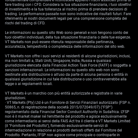
fondamentale comprendere e riconoscere appieno i rischi associati prima di
fare trading con i CFD. Considera la tua situazione finanziaria, i tuoi obiettivi
di investimento e la tua tolleranza al rischio prima di prendere decisioni di
trading. Le performance passate non sono indicative dei risultati futuri. Fare
riferimento ai nostri documenti legali per una comprensione completa dei
rischi del trading di CFD.
Le informazioni su questo sito Web sono generali e non tengono conto dei
tuoi obiettivi individuali, della tua situazione finanziaria o delle tue esigenze.
VT Markets non può essere ritenuta responsabile della pertinenza,
accuratezza, tempestività o completezza delle informazioni del sito web.
VT Markets non offre i suoi servizi ai residenti di alcune giurisdizioni, inclusi,
ma non limitati a, Stati Uniti, Singapore, India, Russia e qualsiasi
giurisdizione elencata dalla Financial Action Task Force (FATF) o soggetta a
sanzioni internazionali. Le informazioni su questo sito web non sono
destinate alla distribuzione o all'uso da parte di alcuna persona o entità in
qualsiasi giurisdizione in cui tale distribuzione o uso contravverrebbe alla
legge o ai regolamenti locali.
VT Markets è un marchio con più entità autorizzate e registrate in varie
giurisdizioni.
· VT Markets (Pty) Ltd è un Fornitore di Servizi Finanziari autorizzato (FSP n.
50865, n. di registrazione della società 2015/072049/07) ("FSP")
regolamentato dalla Financial Sector Conduct Authority in Sudafrica. L’FSP
non è il market maker né l’emittente del prodotto e agisce esclusivamente
come intermediario ai sensi della FAIS Act tra il cliente e VT Markets Limited
(il "Fornitore del Prodotto"), fornendo esclusivamente servizi di
intermediazione in relazione ai prodotti derivati offerti dal Fornitore del
Prodotto. Pertanto, l’FSP non agisce come principale o controparte in