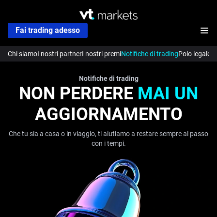
Fai trading adesso
Chi siamo
I nostri partner
I nostri premi
Notifiche di trading
Polo legale
C
Notifiche di trading
NON PERDERE
MAI UN
AGGIORNAMENTO
Che tu sia a casa o in viaggio, ti aiutiamo a restare sempre al passo
con i tempi.