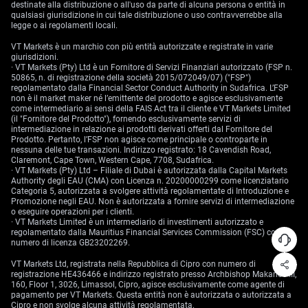
destinate alla distribuzione o all'uso da parte di alcuna persona o entità in
qualsiasi giurisdizione in cui tale distribuzione o uso contravverrebbe alla
legge o ai regolamenti locali.
VT Markets è un marchio con più entità autorizzate e registrate in varie
giurisdizioni.
· VT Markets (Pty) Ltd è un Fornitore di Servizi Finanziari autorizzato (FSP n.
50865, n. di registrazione della società 2015/072049/07) ("FSP")
regolamentato dalla Financial Sector Conduct Authority in Sudafrica. L’FSP
non è il market maker né l’emittente del prodotto e agisce esclusivamente
come intermediario ai sensi della FAIS Act tra il cliente e VT Markets Limited
(il "Fornitore del Prodotto"), fornendo esclusivamente servizi di
intermediazione in relazione ai prodotti derivati offerti dal Fornitore del
Prodotto. Pertanto, l’FSP non agisce come principale o controparte in
nessuna delle tue transazioni. Indirizzo registrato: 18 Cavendish Road,
Claremont, Cape Town, Western Cape, 7708, Sudafrica.
· VT Markets (Pty) Ltd – Filiale di Dubai è autorizzata dalla Capital Markets
Authority degli EAU (CMA) con Licenza n. 20200000299 come licenziatario
Categoria 5, autorizzata a svolgere attività regolamentate di Introduzione e
Promozione negli EAU. Non è autorizzata a fornire servizi di intermediazione
o eseguire operazioni per i clienti.
· VT Markets Limited è un intermediario di investimenti autorizzato e
regolamentato dalla Mauritius Financial Services Commission (FSC) con
numero di licenza GB23202269.
VT Markets Ltd, registrata nella Repubblica di Cipro con numero di
registrazione HE436466 e indirizzo registrato presso Archbishop Makarios III,
160, Floor 1, 3026, Limassol, Cipro, agisce esclusivamente come agente di
pagamento per VT Markets. Questa entità non è autorizzata o autorizzata a
Cipro e non svolge alcuna attività regolamentata.