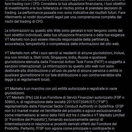
fare trading con i CFD. Considera la tua situazione finanziaria, i tuoi obiettivi
di investimento e la tua tolleranza al rischio prima di prendere decisioni di
trading. Le performance passate non sono indicative dei risultati futuri. Fare
riferimento ai nostri documenti legali per una comprensione completa dei
rischi del trading di CFD.
Le informazioni su questo sito Web sono generali e non tengono conto dei
tuoi obiettivi individuali, della tua situazione finanziaria o delle tue esigenze.
VT Markets non può essere ritenuta responsabile della pertinenza,
accuratezza, tempestività o completezza delle informazioni del sito web.
VT Markets non offre i suoi servizi ai residenti di alcune giurisdizioni, inclusi,
ma non limitati a, Stati Uniti, Singapore, India, Russia e qualsiasi
giurisdizione elencata dalla Financial Action Task Force (FATF) o soggetta a
sanzioni internazionali. Le informazioni su questo sito web non sono
destinate alla distribuzione o all'uso da parte di alcuna persona o entità in
qualsiasi giurisdizione in cui tale distribuzione o uso contravverrebbe alla
legge o ai regolamenti locali.
VT Markets è un marchio con più entità autorizzate e registrate in varie
giurisdizioni.
· VT Markets (Pty) Ltd è un Fornitore di Servizi Finanziari autorizzato (FSP n.
50865, n. di registrazione della società 2015/072049/07) ("FSP")
regolamentato dalla Financial Sector Conduct Authority in Sudafrica. L’FSP
non è il market maker né l’emittente del prodotto e agisce esclusivamente
come intermediario ai sensi della FAIS Act tra il cliente e VT Markets Limited
(il "Fornitore del Prodotto"), fornendo esclusivamente servizi di
intermediazione in relazione ai prodotti derivati offerti dal Fornitore del
Prodotto. Pertanto, l’FSP non agisce come principale o controparte in