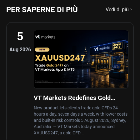
PER SAPERNE DI PIÙ
Vedi di più
5
Aug 2026
VT Markets Redefines Gold
Trading Hours with Launch of
New product lets clients trade gold CFDs 24
XAUUSD247
hours a day, seven days a week, with lower costs
and built-in risk controls 5 August 2026, Sydney,
Australia — VT Markets today announced
XAUUSD247, a gold CFD …