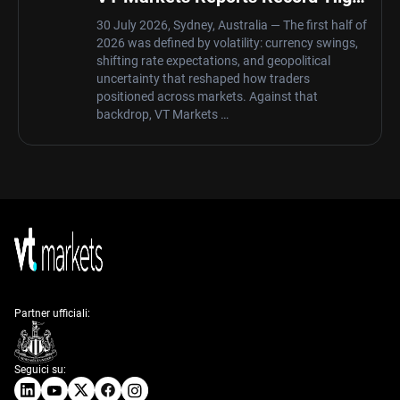
Trading Volume of $8 Trillion
30 July 2026, Sydney, Australia — The first half of
2026 was defined by volatility: currency swings,
shifting rate expectations, and geopolitical
uncertainty that reshaped how traders
positioned across markets. Against that
backdrop, VT Markets …
Partner ufficiali:
Seguici su: