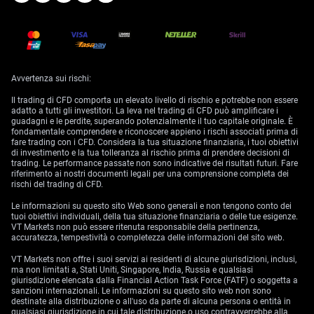
Avvertenza sui rischi:
Il trading di CFD comporta un elevato livello di rischio e potrebbe non essere
adatto a tutti gli investitori. La leva nel trading di CFD può amplificare i
guadagni e le perdite, superando potenzialmente il tuo capitale originale. È
fondamentale comprendere e riconoscere appieno i rischi associati prima di
fare trading con i CFD. Considera la tua situazione finanziaria, i tuoi obiettivi
di investimento e la tua tolleranza al rischio prima di prendere decisioni di
trading. Le performance passate non sono indicative dei risultati futuri. Fare
riferimento ai nostri documenti legali per una comprensione completa dei
rischi del trading di CFD.
Le informazioni su questo sito Web sono generali e non tengono conto dei
tuoi obiettivi individuali, della tua situazione finanziaria o delle tue esigenze.
VT Markets non può essere ritenuta responsabile della pertinenza,
accuratezza, tempestività o completezza delle informazioni del sito web.
VT Markets non offre i suoi servizi ai residenti di alcune giurisdizioni, inclusi,
ma non limitati a, Stati Uniti, Singapore, India, Russia e qualsiasi
giurisdizione elencata dalla Financial Action Task Force (FATF) o soggetta a
sanzioni internazionali. Le informazioni su questo sito web non sono
destinate alla distribuzione o all'uso da parte di alcuna persona o entità in
qualsiasi giurisdizione in cui tale distribuzione o uso contravverrebbe alla