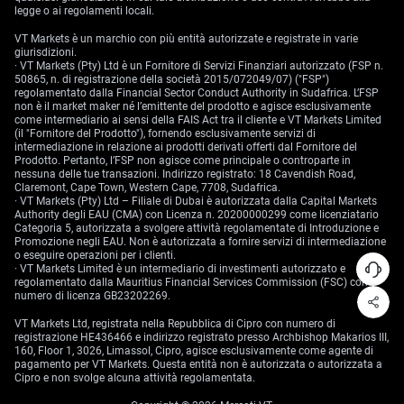
legge o ai regolamenti locali.
VT Markets è un marchio con più entità autorizzate e registrate in varie
giurisdizioni.
· VT Markets (Pty) Ltd è un Fornitore di Servizi Finanziari autorizzato (FSP n.
50865, n. di registrazione della società 2015/072049/07) ("FSP")
regolamentato dalla Financial Sector Conduct Authority in Sudafrica. L’FSP
non è il market maker né l’emittente del prodotto e agisce esclusivamente
come intermediario ai sensi della FAIS Act tra il cliente e VT Markets Limited
(il "Fornitore del Prodotto"), fornendo esclusivamente servizi di
intermediazione in relazione ai prodotti derivati offerti dal Fornitore del
Prodotto. Pertanto, l’FSP non agisce come principale o controparte in
nessuna delle tue transazioni. Indirizzo registrato: 18 Cavendish Road,
Claremont, Cape Town, Western Cape, 7708, Sudafrica.
· VT Markets (Pty) Ltd – Filiale di Dubai è autorizzata dalla Capital Markets
Authority degli EAU (CMA) con Licenza n. 20200000299 come licenziatario
Categoria 5, autorizzata a svolgere attività regolamentate di Introduzione e
Promozione negli EAU. Non è autorizzata a fornire servizi di intermediazione
o eseguire operazioni per i clienti.
· VT Markets Limited è un intermediario di investimenti autorizzato e
regolamentato dalla Mauritius Financial Services Commission (FSC) con
numero di licenza GB23202269.
VT Markets Ltd, registrata nella Repubblica di Cipro con numero di
registrazione HE436466 e indirizzo registrato presso Archbishop Makarios III,
160, Floor 1, 3026, Limassol, Cipro, agisce esclusivamente come agente di
pagamento per VT Markets. Questa entità non è autorizzata o autorizzata a
Cipro e non svolge alcuna attività regolamentata.