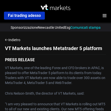
Fai trading adesso
Sponsorizzazione
Newcastle United
Esg
Comunicati stampa
Indietro
VT Markets launches Metatrader 5 platform
PRESS RELEASE
VT Markets, one of the leading Forex and CFD brokers in APAC, is
pleased to offer MetaTrader 5 platform to its clients from today.
Traders with VT Markets are now able to trade over 300 assets on
MetaTrader 4, MetaTrader 5 and WebTrader.
Chris Nelson-Smith, the director of VT Markets, said:
“I am very pleased to announce that VT Markets is rolling out MT5
to all of our new and existing clients. Our new MT5 offering feeds