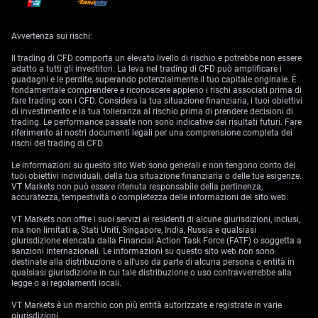
La de-escalation mette pressione al dollaro
La debolezza del dollaro riflette un cambio di atteggiamento sul
Avvertenza sui rischi:
mercato. Durante il conflitto con l’Iran i trader avevano comprato dollari
perché il rischio su petrolio, trasporti marittimi e inflazione favoriva
Il trading di CFD comporta un elevato livello di rischio e potrebbe non essere
flussi difensivi (acquisti per protezione). Un’estensione del cessate il
adatto a tutti gli investitori. La leva nel trading di CFD può amplificare i
fuoco ridurrebbe questa esigenza.
guadagni e le perdite, superando potenzialmente il tuo capitale originale. È
fondamentale comprendere e riconoscere appieno i rischi associati prima di
I future sul petrolio (contratti che fissano oggi il prezzo di
fare trading con i CFD. Considera la tua situazione finanziaria, i tuoi obiettivi
acquisto/vendita a una data futura) sono scesi di oltre
1%
venerdì e si
di investimento e la tua tolleranza al rischio prima di prendere decisioni di
avviano al peggior calo settimanale da inizio aprile. Il Brent è sceso di
trading. Le performance passate non sono indicative dei risultati futuri. Fare
1,04 dollari
a
92,67
dollari al barile, mentre il WTI ha perso
1,26 dollari
a
riferimento ai nostri documenti legali per una comprensione completa dei
87,64
. Nella settimana il Brent è in calo del
10,5%
e il WTI del
9,2%
.
rischi del trading di CFD.
Norway is putting pressure on the EU to remove a
Le informazioni su questo sito Web sono generali e non tengono conto dei
moratorium on new oil and gas drilling in the Arctic where
tuoi obiettivi individuali, della tua situazione finanziaria o delle tue esigenze.
almost two thirds of its petroleum resources lie
VT Markets non può essere ritenuta responsabile della pertinenza,
https://t.co/LLiafkoWDa
accuratezza, tempestività o completezza delle informazioni del sito web.
— Bloomberg (@business)
May 29, 2026
VT Markets non offre i suoi servizi ai residenti di alcune giurisdizioni, inclusi,
ma non limitati a, Stati Uniti, Singapore, India, Russia e qualsiasi
Il calo del petrolio indebolisce una delle basi di sostegno del dollaro. Un
giurisdizione elencata dalla Financial Action Task Force (FATF) o soggetta a
greggio più basso riduce la pressione sui prezzi (inflazione), attenua i
sanzioni internazionali. Le informazioni su questo sito web non sono
timori sulla crescita globale e spinge verso valute più “sensibili al
destinate alla distribuzione o all'uso da parte di alcuna persona o entità in
rischio” (che tendono a salire quando l’appetito per il rischio aumenta).
qualsiasi giurisdizione in cui tale distribuzione o uso contravverrebbe alla
L’euro è rimasto vicino a
1,1642
dollari, la sterlina attorno a
1,3435
, e il
legge o ai regolamenti locali.
dollaro australiano è salito lievemente a
0,7165
.
VT Markets è un marchio con più entità autorizzate e registrate in varie
Il dollaro neozelandese ha guadagnato terreno, +
0,4%
a
0,5960
dollari,
giurisdizioni.