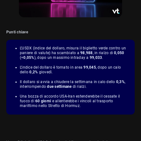
Punti chiave
L’USDX (indice del dollaro, misura il biglietto verde contro un
paniere di valute) ha scambiato a
98,988
, in rialzo di
0,050
(+
0,05%
), dopo un massimo intraday a
99,033
.
L’indice del dollaro è tornato in area
99,045
, dopo un calo
dello
0,2%
giovedì.
Il dollaro si avvia a chiudere la settimana in calo dello
0,3%
,
interrompendo
due settimane
di rialzi.
Una bozza di accordo USA-Iran estenderebbe il cessate il
fuoco di
60 giorni
e allenterebbe i vincoli al trasporto
marittimo nello Stretto di Hormuz.