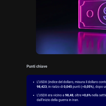
Punti chiave
L’USDX (indice del dollaro, misura il dollaro con
98,423
, in rialzo di
0,045
punti (+
0,05%
), dopo 
L’USDX era vicino a
98,48
, oltre
+0,6%
nella sett
dall’inizio della guerra in Iran.