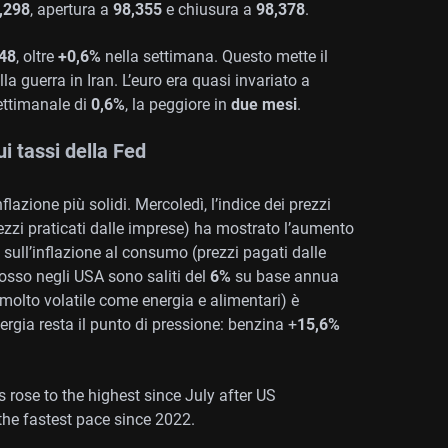
,298
, apertura a
98,355
e chiusura a
98,378
.
48
, oltre
+0,6%
nella settimana. Questo mette il
lla guerra in Iran. L’euro era quasi invariato a
ettimanale di
0,6%
, la peggiore in
due mesi
.
i tassi della Fed
nflazione più solidi. Mercoledì, l’indice dei prezzi
zzi praticati dalle imprese) ha mostrato l’aumento
ì sull’inflazione al consumo (prezzi pagati dalle
ngrosso negli USA sono saliti del
6%
su base annua
 molto volatile come energia e alimentari) è
nergia resta il punto di pressione: benzina +
15,6%
 rose to the highest since July after US
 the fastest pace since 2022.