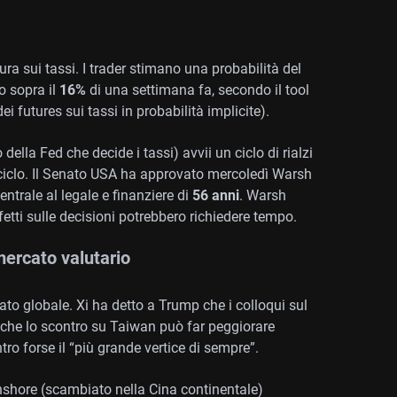
ura sui tassi. I trader stimano una probabilità del
o sopra il
16%
di una settimana fa, secondo il tool
 futures sui tassi in probabilità implicite).
della Fed che decide i tassi) avvii un ciclo di rialzi
ciclo. Il Senato USA ha approvato mercoledì Warsh
ntrale al legale e finanziere di
56 anni
. Warsh
etti sulle decisioni potrebbero richiedere tempo.
 mercato valutario
cato globale. Xi ha detto a Trump che i colloqui sul
he lo scontro su Taiwan può far peggiorare
tro forse il “più grande vertice di sempre”.
nshore (scambiato nella Cina continentale)