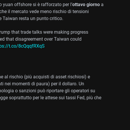
o yuan offshore si è rafforzato per l’
ottavo giorno
a
he il mercato vede meno rischio di tensioni
 Taiwan resta un punto critico.
Trump that trade talks were making progress
ned that disagreement over Taiwan could
tps://t.co/8cQqqfRXqS
al rischio (più acquisti di asset rischiosi) e
ti nei momenti di paura) per il dollaro. Un
ogia o sanzioni può riportare gli operatori su
regge soprattutto per le attese sui tassi Fed, più che