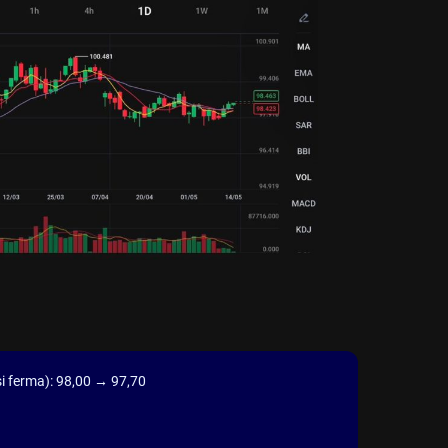
si ferma): 98,00 → 97,70