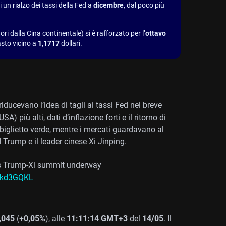
i un rialzo dei tassi della Fed a
dicembre
, dal poco più
i dalla Cina continentale) si è rafforzato per l’
ottavo
asto vicino a
1,1717
dollari.
riducevano l’idea di tagli ai tassi Fed nel breve
A) più alti, dati d’inflazione forti e il ritorno di
l biglietto verde, mentre i mercati guardavano al
d Trump e il leader cinese Xi Jinping.
 as Trump-Xi summit underway
ygkd3GQKL
,045
(+
0,05%
), alle
11:11:14 GMT+3
del
14/05
. Il