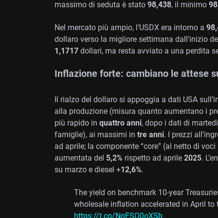
massimo di seduta è stato
98,438
, il minimo
98
Nel mercato più ampio, l’USDX era intorno a
98,
dollaro verso la migliore settimana dall’inizio de
1,1717
dollari, ma resta avviato a una perdita s
Inflazione forte: cambiano le attese su
Il rialzo del dollaro si appoggia a dati USA sull’i
alla produzione (misura quanto aumentano i pre
più rapido in
quattro anni
, dopo i dati di marted
famiglie), ai massimi in
tre anni
. I prezzi all’i
ad aprile; la componente “core” (al netto di voci
aumentata del
5,2%
rispetto ad aprile
2025
. L’e
su marzo e diesel +
12,6%
.
The yield on benchmark 10-year Treasuries
wholesale inflation accelerated in April to
https://t.co/NqESQ0oXSb