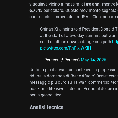
viaggiava vicino a massimi di
tre anni
, mentre l
6,7845
per dollaro. Questo movimento segnala c
commerciali immediate tra USA e Cina, anche se
China's Xi Jinping told President Donald 
at the start of a two-day summit, but war
send relations down a dangerous path
ht
pic.twitter.com/RnFixlWKIH
— Reuters (@Reuters)
May 14, 2026
Un tono più disteso può sostenere la propensione 
ridurre la domanda di “bene rifugio” (asset cerca
messaggio più duro su Taiwan, commercio, tecnol
posizioni difensive in dollari. Per ora il dollaro 
per la geopolitica.
Analisi tecnica