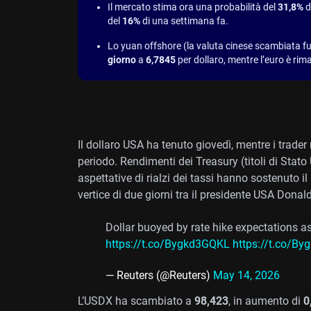
Il mercato stima ora una probabilità del
31,8%
d
del
16%
di una settimana fa.
Lo yuan offshore (la valuta cinese scambiata fuor
giorno
a
6,7845
per dollaro, mentre l’euro è rim
Il dollaro USA ha tenuto giovedì, mentre i trader 
periodo. Rendimenti dei Treasury (titoli di Stato US
aspettative di rialzi dei tassi hanno sostenuto i
vertice di due giorni tra il presidente USA Donal
Dollar buoyed by rate hike expectations
https://t.co/Bygkd3GQKL
https://t.co/B
— Reuters (@Reuters)
May 14, 2026
L’USDX ha scambiato a
98,423
, in aumento di
0