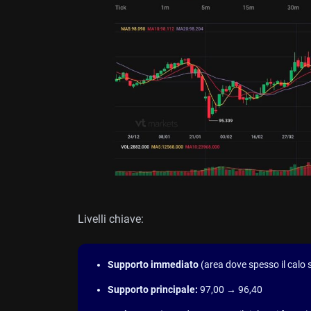
Livelli chiave:
Supporto immediato
(area dove spesso il calo 
Supporto principale:
97,00 → 96,40