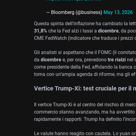
— Bloomberg (@business)
May 13, 2026
Questa spinta dell’inflazione ha cambiato la lett
31,8%
che la Fed alzi i tassi a
dicembre
, da poc
CME FedWatch (indicatore che traduce i prezzi dei
Gli analisti si aspettano che il FOMC (il comitato 
da
dicembre
e, per ora, prevedono
tre rialzi
nel 
come presidente della Fed, affidando la banca ce
torna con un’ampia agenda di riforme, ma gli eff
Vertice Trump-Xi: test cruciale per il
Il vertice Trump-Xi è al centro del rischio di mer
commercio stanno avanzando, ma ha avvertito c
rapidamente i rapporti. Trump ha definito l’incon
Le valute hanno reagito con cautela. Lo yuan o