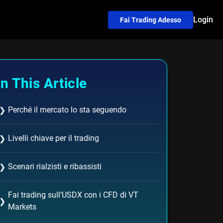
Login
Fai Trading Adesso
In This Article
Perché il mercato lo sta seguendo
❯
Livelli chiave per il trading
❯
Scenari rialzisti e ribassisti
❯
Fai trading sull’USDX con i CFD di VT
❯
Markets