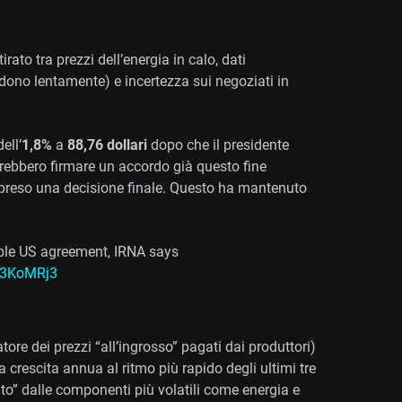
rato tra prezzi dell’energia in calo, dati
ndono lentamente) e incertezza sui negoziati in
ell’
1,8%
a
88,76 dollari
dopo che il presidente
trebbero firmare un accordo già questo fine
r preso una decisione finale. Questo ha mantenuto
ible US agreement, IRNA says
VJ3KoMRj3
tore dei prezzi “all’ingrosso” pagati dai produttori)
 crescita annua al ritmo più rapido degli ultimi tre
to” dalle componenti più volatili come energia e