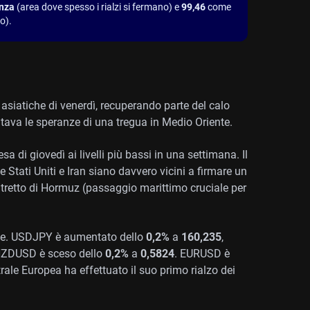
enza
(area dove spesso i rialzi si fermano) e
99,46
come
o).
asiatiche di venerdì, recuperando parte del calo
tava le speranze di una tregua in Medio Oriente.
esa di giovedì ai livelli più bassi in una settimana. Il
 Stati Uniti e Iran siano davvero vicini a firmare un
Stretto di Hormuz (passaggio marittimo cruciale per
alute. USDJPY è aumentato dello
0,2%
a
160,235
,
ZDUSD è sceso dello
0,2%
a
0,5824
. EURUSD è
le Europea ha effettuato il suo primo rialzo dei