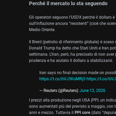
Perché il mercato lo sta seguendo
Gli operatori seguono l’USDX perché il dollaro è ti
sull’inflazione ancora “resistenti” (cioè che sce
Medio Oriente.
Il Brent (petrolio di riferimento globale) è sceso d
Donald Trump ha detto che Stati Uniti e Iran po
settimana. L’Iran, però, ha precisato di non ave
prudenza e ha aiutato il dollaro a stabilizzarsi.
Iran says no final decision made on poss
https://t.co/bVJ3KoMRj3
https://t.co/b
— Reuters (@Reuters)
June 12, 2026
I prezzi alla produzione negli USA (PPI, un indica
sono aumentati più del previsto a maggio, con la
anni e mezzo. Tuttavia il
PPI core
(dato “depura