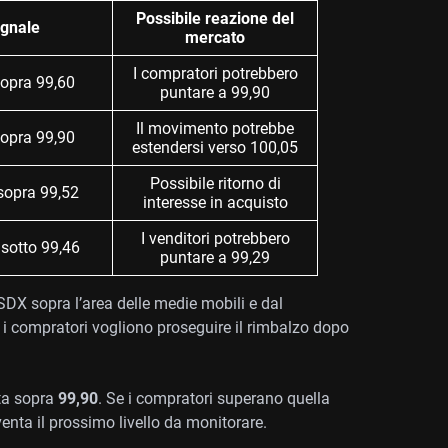
Possibile reazione del
gnale
mercato
I compratori potrebbero
sopra 99,60
puntare a 99,90
Il movimento potrebbe
sopra 99,90
estendersi verso 100,05
Possibile ritorno di
sopra 99,52
interesse in acquisto
I venditori potrebbero
sotto 99,46
puntare a 99,29
USDX sopra l’area delle medie mobili e dal
 i compratori vogliono proseguire il rimbalzo dopo
ita sopra
99,90
. Se i compratori superano quella
enta il prossimo livello da monitorare.