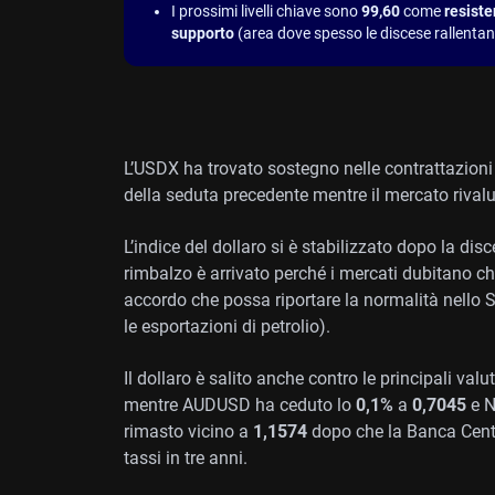
I prossimi livelli chiave sono
99,60
come
resist
supporto
(area dove spesso le discese rallentan
L’USDX ha trovato sostegno nelle contrattazioni 
della seduta precedente mentre il mercato rivalu
L’indice del dollaro si è stabilizzato dopo la disc
rimbalzo è arrivato perché i mercati dubitano che
accordo che possa riportare la normalità nello 
le esportazioni di petrolio).
Il dollaro è salito anche contro le principali v
mentre AUDUSD ha ceduto lo
0,1%
a
0,7045
e N
rimasto vicino a
1,1574
dopo che la Banca Centra
tassi in tre anni.