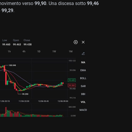
 movimento verso
99,90
. Una discesa sotto
99,46
o
99,29
.