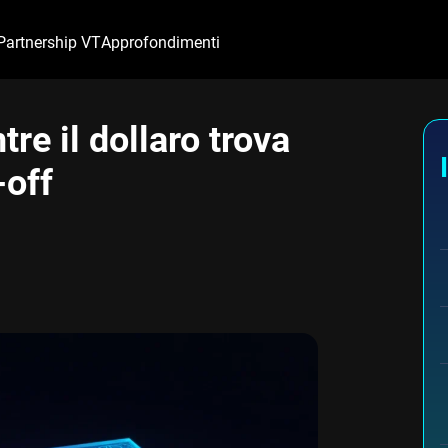
Partnership VT
Approfondimenti
re il dollaro trova
-off