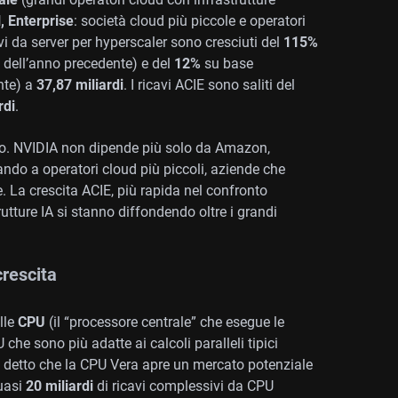
l, Enterprise
: società cloud più piccole e operatori
icavi da server per hyperscaler sono cresciuti del
115%
 dell’anno precedente) e del
12%
su base
nte) a
37,87 miliardi
. I ricavi ACIE sono saliti del
rdi
.
ato. NVIDIA non dipende più solo da Amazon,
ndo a operatori cloud più piccoli, aziende che
se. La crescita ACIE, più rapida nel confronto
trutture IA si stanno diffondendo oltre i grandi
crescita
lle
CPU
(il “processore centrale” che esegue le
 che sono più adatte ai calcoli paralleli tipici
 ha detto che la CPU Vera apre un mercato potenziale
uasi
20 miliardi
di ricavi complessivi da CPU