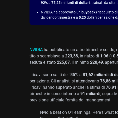
92%
a
75,25 miliardi di dollari
, trainati da clie
NVIDIA ha approvato un
buyback
(riacquisto di
dividendo trimestrale a
0,25
dollari per azione 
NVIDIA
ha pubblicato un altro trimestre solido, ma
titolo scambiava a
223,38
, in rialzo di
1,96
(+
0,
seduta è stato
225,87
, il minimo
220,49
, apertu
I ricavi sono saliti dell’
85%
a
81,62 miliardi di do
per azione. Gli analisti si attendevano
78,86 mil
i ricavi hanno superato anche la stima di
78,91 
trimestre in corso intorno a
91 miliardi
, sopra le
previsione ufficiale fornita dal management.
Nvidia beat on Q1 earnings. Here's what t