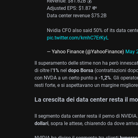
Revenue: $81.62B 💰
Adjusted EPS: $1.87 💸
Data center revenue $75.2B
Nvidia CFO also said 50% of its data cent
pic.twitter.com/kmhC7ErKyL
— Yahoo Finance (@YahooFinance)
May 2
Il superamento delle stime non ha però innesca
di oltre l’
1%
nel
dopo Borsa
(contrattazioni dopo
con NVDA a un certo punto a
-1,2%
. Gli operat
resti forte, e si aspettavano un margine migliore 
La crescita dei data center resta il m
Il segmento data center resta il perno di NVIDIA.
dollari
, sopra le attese, chiarendo da dove arriv
NVIDIA ha diviso il segmento tra clienti
hypersc