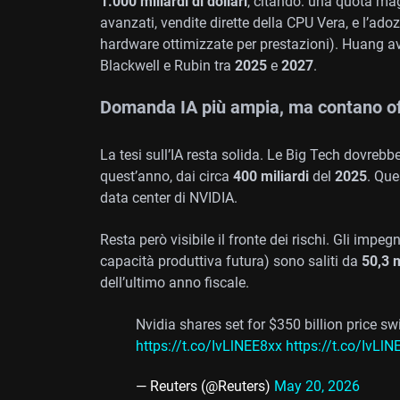
1.000 miliardi di dollari
, citando: una quota magg
avanzati, vendite dirette della CPU Vera, e l’ado
hardware ottimizzate per prestazioni). Huang 
Blackwell e Rubin tra
2025
e
2027
.
Domanda IA più ampia, ma contano of
La tesi sull’IA resta solida. Le Big Tech dovrebbe
quest’anno, dai circa
400 miliardi
del
2025
. Que
data center di NVIDIA.
Resta però visibile il fronte dei rischi. Gli impeg
capacità produttiva futura) sono saliti da
50,3 m
dell’ultimo anno fiscale.
Nvidia shares set for $350 billion price s
https://t.co/IvLlNEE8xx
https://t.co/IvLl
— Reuters (@Reuters)
May 20, 2026