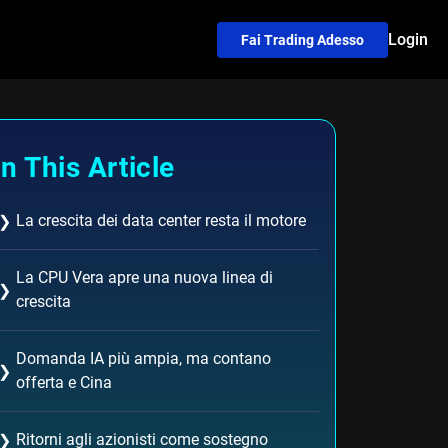
Login
Fai Trading Adesso
In This Article
La crescita dei data center resta il motore
❯
La CPU Vera apre una nuova linea di
❯
crescita
Domanda IA più ampia, ma contano
❯
offerta e Cina
Ritorni agli azionisti come sostegno
❯