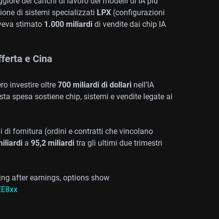
iore dei carichi di lavoro dei modelli di IA più
zione di sistemi specializzati
LPX
(configurazioni
aveva stimato
1.000 miliardi
di vendite dai chip IA
ferta e Cina
ro investire oltre
700 miliardi di dollari
nell’IA
sta spesa sostiene chip, sistemi e vendite legate ai
ni di fornitura (ordini e contratti che vincolano
iliardi
a
95,2 miliardi
tra gli ultimi due trimestri
wing after earnings, options show
NEE8xx