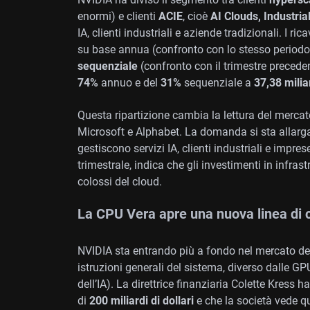
enormi) e clienti
ACIE
, cioè
AI Clouds, Industria
IA, clienti industriali e aziende tradizionali. I r
su base annua (confronto con lo stesso periodo
sequenziale
(confronto con il trimestre precede
74%
annuo e del
31%
sequenziale a
37,38 milia
Questa ripartizione cambia la lettura del merc
Microsoft e Alphabet. La domanda si sta allarga
gestiscono servizi IA, clienti industriali e impre
trimestrale, indica che gli investimenti in infras
colossi del cloud.
La CPU Vera apre una nuova linea di 
NVIDIA sta entrando più a fondo nel mercato de
istruzioni generali del sistema, diverso dalle GPU
dell’IA). La direttrice finanziaria Colette Kress
di
200 miliardi di dollari
e che la società vede q