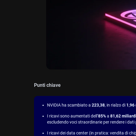
Punti chiave
NVIDIA ha scambiato a
223,38
, in rialzo di
1,96
I ricavi sono aumentati dell’
85%
a
81,62 miliardi
escludendo voci straordinarie per rendere i dati 
I ricavi dei data center (in pratica: vendita di chi