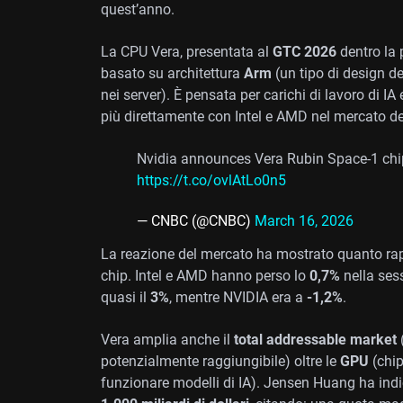
quest’anno.
La CPU Vera, presentata al
GTC 2026
dentro la 
basato su architettura
Arm
(un tipo di design de
nei server). È pensata per carichi di lavoro di I
più direttamente con Intel e AMD nel mercato de
Nvidia announces Vera Rubin Space-1 chip 
https://t.co/ovlAtLo0n5
— CNBC (@CNBC)
March 16, 2026
La reazione del mercato ha mostrato quanto rapi
chip. Intel e AMD hanno perso lo
0,7%
nella sess
quasi il
3%
, mentre NVIDIA era a
-1,2%
.
Vera amplia anche il
total addressable market
potenzialmente raggiungibile) oltre le
GPU
(chip
funzionare modelli di IA). Jensen Huang ha indica