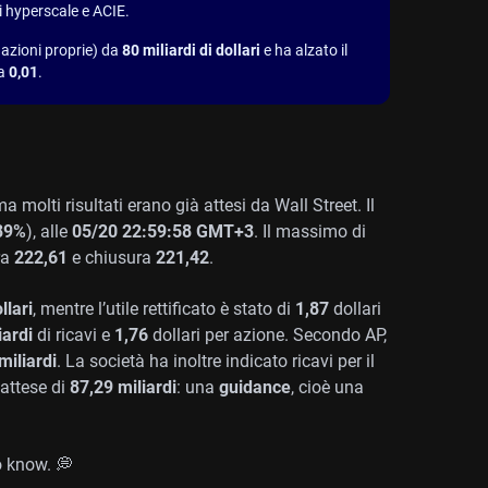
nti hyperscale e ACIE.
 azioni proprie) da
80 miliardi di dollari
e ha alzato il
da
0,01
.
 molti risultati erano già attesi da Wall Street. Il
89%
), alle
05/20 22:59:58 GMT+3
. Il massimo di
ra
222,61
e chiusura
221,42
.
llari
, mentre l’utile rettificato è stato di
1,87
dollari
iardi
di ricavi e
1,76
dollari per azione. Secondo AP,
miliardi
. La società ha inoltre indicato ricavi per il
 attese di
87,29 miliardi
: una
guidance
, cioè una
o know. 💭