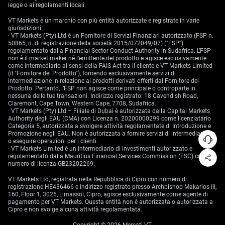
legge o ai regolamenti locali.
VT Markets è un marchio con più entità autorizzate e registrate in varie
giurisdizioni.
· VT Markets (Pty) Ltd è un Fornitore di Servizi Finanziari autorizzato (FSP n.
50865, n. di registrazione della società 2015/072049/07) ("FSP")
regolamentato dalla Financial Sector Conduct Authority in Sudafrica. L’FSP
non è il market maker né l’emittente del prodotto e agisce esclusivamente
come intermediario ai sensi della FAIS Act tra il cliente e VT Markets Limited
(il "Fornitore del Prodotto"), fornendo esclusivamente servizi di
intermediazione in relazione ai prodotti derivati offerti dal Fornitore del
Prodotto. Pertanto, l’FSP non agisce come principale o controparte in
nessuna delle tue transazioni. Indirizzo registrato: 18 Cavendish Road,
Claremont, Cape Town, Western Cape, 7708, Sudafrica.
· VT Markets (Pty) Ltd – Filiale di Dubai è autorizzata dalla Capital Markets
Authority degli EAU (CMA) con Licenza n. 20200000299 come licenziatario
Categoria 5, autorizzata a svolgere attività regolamentate di Introduzione e
Promozione negli EAU. Non è autorizzata a fornire servizi di intermediazione
o eseguire operazioni per i clienti.
· VT Markets Limited è un intermediario di investimenti autorizzato e
regolamentato dalla Mauritius Financial Services Commission (FSC) con
numero di licenza GB23202269.
VT Markets Ltd, registrata nella Repubblica di Cipro con numero di
registrazione HE436466 e indirizzo registrato presso Archbishop Makarios III,
160, Floor 1, 3026, Limassol, Cipro, agisce esclusivamente come agente di
pagamento per VT Markets. Questa entità non è autorizzata o autorizzata a
Cipro e non svolge alcuna attività regolamentata.