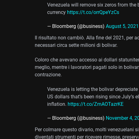
Venezuela will remove six zeros from the b
currency
https://t.co/orrQpeYzCs
— Bloomberg (@business)
August 5, 2021
Il risultato non cambiò. Alla fine del 2021, per
necessari circa sette milioni di bolivar.
Coloro che avevano accesso ai dollari statunite
meglio, mentre i lavoratori pagati solo in boliva
contrazione.
Venezuela is letting the bolivar depreciat
US dollars that’s been rising since July’s 
inflation.
https://t.co/ZmAOTazrKE
— Bloomberg (@business)
November 4, 2
Per colmare questo divario, molti venezuelani si s
diventati strumenti per ricevere rimesse, preserva