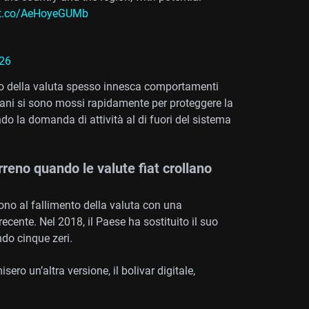
//t.co/AeHoyeGUMb
026
ollo della valuta spesso innesca comportamenti
raniani si sono mossi rapidamente per proteggere la
ndo la domanda di attività al di fuori del sistema
reno quando le valute fiat crollano
ono al fallimento della valuta con una
cente. Nel 2018, il Paese ha sostituito il suo
do cinque zeri.
sero un’altra versione, il bolivar digitale,