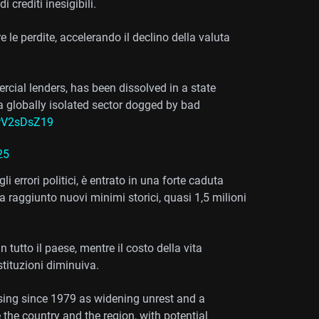
i crediti inesigibili.
le perdite, accelerando il declino della valuta
cial lenders, has been dissolved in a state
 a globally isolated sector dogged by bad
zPV2sDsZ19
25
gli errori politici, è entrato in una forte caduta
 ha raggiunto nuovi minimi storici, quasi 1,5 milioni
 tutto il paese, mentre il costo della vita
tituzioni diminuiva.
rising since 1979 as widening unrest and a
he country and the region, with potential