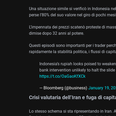
Una situazione simile si verificò in Indonesia nel
perse l’80% del suo valore nel giro di pochi mesi
L’impennata dei prezzi scatenò proteste di massa
dimise dopo 32 anni al potere.
Questi episodi sono importanti per i trader perc
rapidamente la stabilità politica, i flussi di cap
Indonesia’s rupiah looks poised to weaken 
bank intervention unlikely to halt the slide
https://t.co/OaGaoKfXCk
— Bloomberg (@business)
January 19, 2
Crisi valutaria dell’Iran e fuga di capita
Lo stesso schema si sta ripresentando in Iran. A