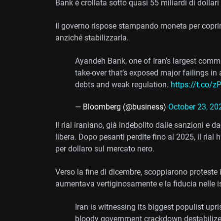
Bank è crollata sotto quasi 55 miliardi di dollari d
Il governo rispose stampando moneta per coprire 
anziché stabilizzarla.
Ayandeh Bank, one of Iran’s largest commer
take-over that’s exposed major failings in
debts and weak regulation.
https://t.co/
— Bloomberg (@business)
October 23, 20
Il rial iraniano, già indebolito dalle sanzioni e da
libera. Dopo pesanti perdite fino al 2025, il rial
per dollaro sul mercato nero.
Verso la fine di dicembre, scoppiarono proteste in
aumentava vertiginosamente e la fiducia nelle is
Iran is witnessing its biggest populist up
bloody government crackdown destabilize t