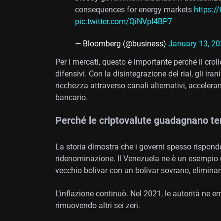
consequences for energy markets
https:
pic.twitter.com/QiNVpI4BP7
— Bloomberg (@business)
January 13, 2
Per i mercati, questo è importante perché il cr
difensivi. Con la disintegrazione del rial, gli i
ricchezza attraverso canali alternativi, accelera
bancario.
Perché le criptovalute guadagnano ter
La storia dimostra che i governi spesso rispond
ridenominazione. Il Venezuela ne è un esempio re
vecchio bolivar con un bolivar sovrano, eliminan
L’inflazione continuò. Nel 2021, le autorità ne emi
rimuovendo altri sei zeri.