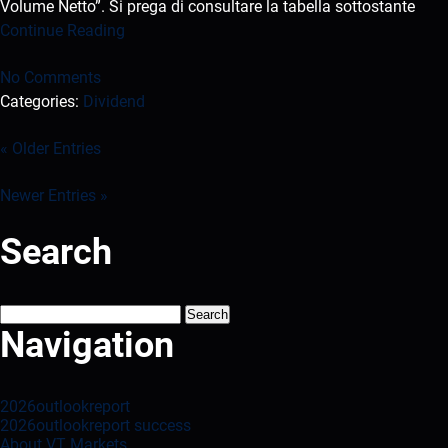
Volume Netto”. Si prega di consultare la tabella sottostante
Continue Reading
No Comments
Categories:
Dividend
« Older Entries
Newer Entries »
Search
Search
for:
Navigation
2026outlookreport
2026outlookreport success
About VT Markets