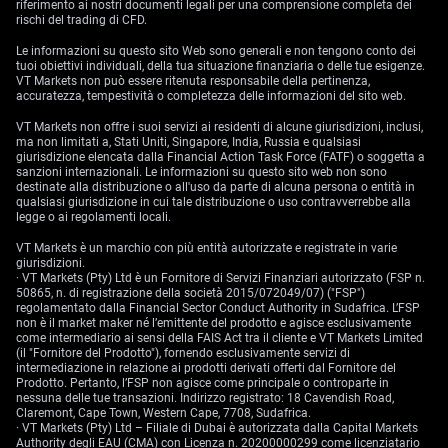
riferimento ai nostri documenti legali per una comprensione completa dei
rischi del trading di CFD.
Le informazioni su questo sito Web sono generali e non tengono conto dei
tuoi obiettivi individuali, della tua situazione finanziaria o delle tue esigenze.
VT Markets non può essere ritenuta responsabile della pertinenza,
accuratezza, tempestività o completezza delle informazioni del sito web.
VT Markets non offre i suoi servizi ai residenti di alcune giurisdizioni, inclusi,
ma non limitati a, Stati Uniti, Singapore, India, Russia e qualsiasi
giurisdizione elencata dalla Financial Action Task Force (FATF) o soggetta a
sanzioni internazionali. Le informazioni su questo sito web non sono
destinate alla distribuzione o all'uso da parte di alcuna persona o entità in
qualsiasi giurisdizione in cui tale distribuzione o uso contravverrebbe alla
legge o ai regolamenti locali.
VT Markets è un marchio con più entità autorizzate e registrate in varie
giurisdizioni.
· VT Markets (Pty) Ltd è un Fornitore di Servizi Finanziari autorizzato (FSP n.
50865, n. di registrazione della società 2015/072049/07) ("FSP")
regolamentato dalla Financial Sector Conduct Authority in Sudafrica. L’FSP
non è il market maker né l’emittente del prodotto e agisce esclusivamente
come intermediario ai sensi della FAIS Act tra il cliente e VT Markets Limited
(il "Fornitore del Prodotto"), fornendo esclusivamente servizi di
intermediazione in relazione ai prodotti derivati offerti dal Fornitore del
Prodotto. Pertanto, l’FSP non agisce come principale o controparte in
nessuna delle tue transazioni. Indirizzo registrato: 18 Cavendish Road,
Claremont, Cape Town, Western Cape, 7708, Sudafrica.
· VT Markets (Pty) Ltd – Filiale di Dubai è autorizzata dalla Capital Markets
Authority degli EAU (CMA) con Licenza n. 20200000299 come licenziatario