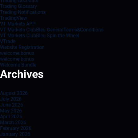
Trading Accounts
Trading Glossary
Trading Notifications
TradingView
VT Markets APP
VT Markets ClubBleu GeneralTerms&Conditions
VT Markets ClubBleu Spin the Wheel
VTrade
Website Registration
welcome bonus
welcome bonus
Welcome Bundle
Archives
August 2026
July 2026
June 2026
May 2026
April 2026
March 2026
February 2026
January 2026