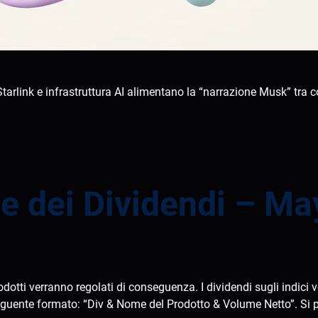
arlink e infrastruttura AI alimentano la “narrazione Musk” tra co
e dei Dividendi – Ma
prodotti verranno regolati di conseguenza. I dividendi sugli indic
seguente formato: “Div & Nome del Prodotto & Volume Netto”. Si p