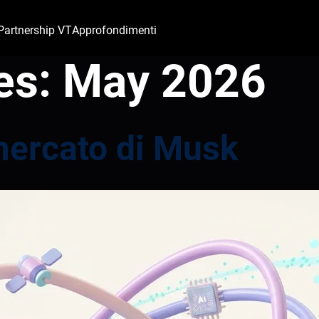
Partnership VT
Approfondimenti
es:
May 2026
 mercato di Musk