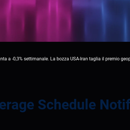
ta a -0,3% settimanale. La bozza USA-Iran taglia il premio geopoli
rage Schedule Notif