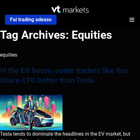
Fai trading adesso
Tag Archives:
Equities
equities
In the EV boom, some traders like this
Share CFD better than Tesla
Tesla tends to dominate the headlines in the EV market, but