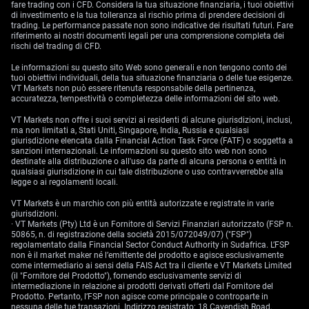
fare trading con i CFD. Considera la tua situazione finanziaria, i tuoi obiettivi
di investimento e la tua tolleranza al rischio prima di prendere decisioni di
trading. Le performance passate non sono indicative dei risultati futuri. Fare
riferimento ai nostri documenti legali per una comprensione completa dei
rischi del trading di CFD.
Le informazioni su questo sito Web sono generali e non tengono conto dei
tuoi obiettivi individuali, della tua situazione finanziaria o delle tue esigenze.
VT Markets non può essere ritenuta responsabile della pertinenza,
accuratezza, tempestività o completezza delle informazioni del sito web.
VT Markets non offre i suoi servizi ai residenti di alcune giurisdizioni, inclusi,
ma non limitati a, Stati Uniti, Singapore, India, Russia e qualsiasi
giurisdizione elencata dalla Financial Action Task Force (FATF) o soggetta a
sanzioni internazionali. Le informazioni su questo sito web non sono
destinate alla distribuzione o all'uso da parte di alcuna persona o entità in
qualsiasi giurisdizione in cui tale distribuzione o uso contravverrebbe alla
legge o ai regolamenti locali.
VT Markets è un marchio con più entità autorizzate e registrate in varie
giurisdizioni.
· VT Markets (Pty) Ltd è un Fornitore di Servizi Finanziari autorizzato (FSP n.
50865, n. di registrazione della società 2015/072049/07) ("FSP")
regolamentato dalla Financial Sector Conduct Authority in Sudafrica. L’FSP
non è il market maker né l’emittente del prodotto e agisce esclusivamente
come intermediario ai sensi della FAIS Act tra il cliente e VT Markets Limited
(il "Fornitore del Prodotto"), fornendo esclusivamente servizi di
intermediazione in relazione ai prodotti derivati offerti dal Fornitore del
Prodotto. Pertanto, l’FSP non agisce come principale o controparte in
nessuna delle tue transazioni. Indirizzo registrato: 18 Cavendish Road,