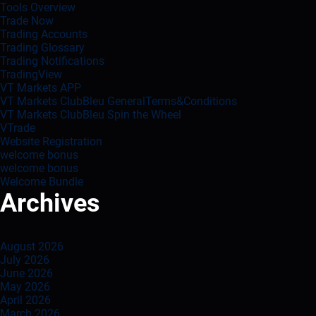
Tools Overview
Trade Now
Trading Accounts
Trading Glossary
Trading Notifications
TradingView
VT Markets APP
VT Markets ClubBleu GeneralTerms&Conditions
VT Markets ClubBleu Spin the Wheel
VTrade
Website Registration
welcome bonus
welcome bonus
Welcome Bundle
Archives
August 2026
July 2026
June 2026
May 2026
April 2026
March 2026