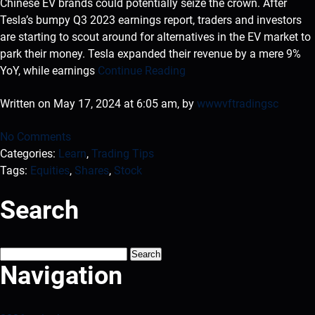
Chinese EV brands could potentially seize the crown. After
Tesla’s bumpy Q3 2023 earnings report, traders and investors
are starting to scout around for alternatives in the EV market to
park their money. Tesla expanded their revenue by a mere 9%
YoY, while earnings
Continue Reading
Written on May 17, 2024 at 6:05 am, by
wwwvftradingsc
No Comments
Categories:
Learn
,
Trading Tips
Tags:
Equities
,
Shares
,
Stock
Search
Search
for:
Navigation